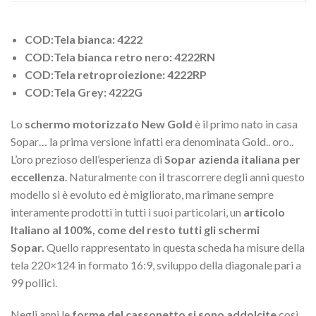
COD:Tela bianca: 4222
COD:Tela bianca retro nero: 4222RN
COD:Tela retroproiezione: 4222RP
COD:Tela Grey: 4222G
Lo
schermo motorizzato New Gold
è il primo nato in casa
Sopar… la prima versione infatti era denominata Gold.. oro..
L’oro prezioso dell’esperienza di
Sopar azienda italiana per
eccellenza
. Naturalmente con il trascorrere degli anni questo
modello si è evoluto ed è migliorato, ma rimane sempre
interamente prodotti in tutti i suoi particolari, un
articolo
Italiano al 100%, come del resto tutti gli schermi
Sopar.
Quello rappresentato in questa scheda ha misure della
tela 220×124 in formato 16:9, sviluppo della diagonale pari a
99 pollici.
Negli anni le
forme del cassonetto si sono addolcite
così