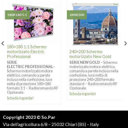
180X180 1:1
240X200
180×180 1:1 Schermo
motorizzato Electric
240×200 Schermo
Professional
motorizzato New Gold
SERIE
SERIE NEW GOLD
– Schermo
ELECTRIC PROFESSIONAL
–
motorizzato motore elettrico,
Schermo motorizzato motore
comando a parete incluso nella
elettrico, comando a parete
confezione, luce netta di
incluso nella confezione, luce
proiezione 240×200 formato
netta di proiezione 180×180
standard – Radiocomando RF
formato 1:1 – Radiocomando RF
Opzionale.
Opzionale.
Scheda ingombri
Scheda ingombri
Copyright 2023 © So.Par
Via dell’agricoltura 6/8 – 25032 Chiari (BS) – Italy