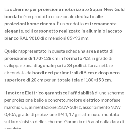
Lo
schermo per proiezione motorizzato Sopar New Gold
bordato
è un prodotto eccezionale
dedicato alle
proiezioni home cinema
. È un prodotto
estremamente
elegante
, ed il
cassonetto realizzato in alluminio laccato
bianco RAL 9010
di dimensioni 85×93 mm.
Quello rappresentato in questa scheda ha
area netta di
proiezione di 170×128 cm in formato 4:3,
in grado di
sviluppare una
diagonale
pari a
84 pollici
. L’area netta è
circondata da
bordi neri perimetrali di 5 cm e drop nero
superiore di 20 cm
per un
totale tela di 180×153 cm.
Il
motore Elettrico garantisce l’affidabilità
di uno schermo
per proiezione bello e concreto, motore elettrico monofase,
marchio CE, alimentazione 230V-50Hz, assorbimento 90W
0,40A, grado di protezione IP44, 17 giri al minuto, montato
sul lato sinistro dello schermo. Garanzia di 5 anni dalla data di
acquisto.