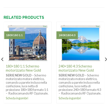
RELATED PRODUCTS
180X180 1:1
240X180 4:3
180×180 1:1 Schermo
240×180 4:3 Schermo
motorizzato New Gold
motorizzato New Gold
SERIE NEW GOLD
– Schermo
SERIE NEW GOLD
– Schermo
motorizzato motore elettrico,
motorizzato motore elettrico,
comando a parete incluso nella
comando a parete incluso nella
confezione, luce netta di
confezione, luce netta di
proiezione 180×180 formato 1:1
proiezione 240×180 formato 4:3
– Radiocomando RF Opzionale.
– Radiocomando RF Opzionale.
Scheda ingombri
Scheda ingombri