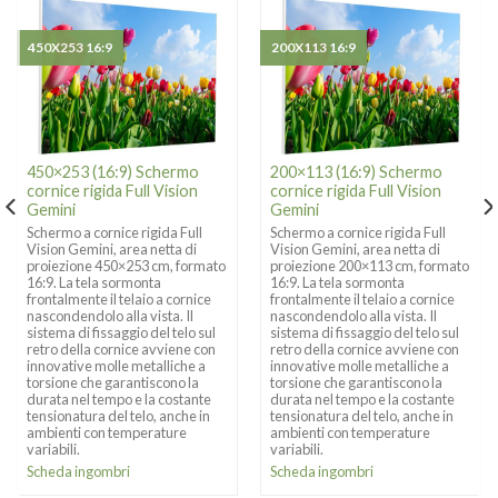
450X253 16:9
200X113 16:9
450×253 (16:9) Schermo
200×113 (16:9) Schermo
cornice rigida Full Vision
cornice rigida Full Vision
Gemini
Gemini
Schermo a cornice rigida Full
Schermo a cornice rigida Full
Vision Gemini, area netta di
Vision Gemini, area netta di
proiezione 450×253 cm, formato
proiezione 200×113 cm, formato
16:9. La tela sormonta
16:9. La tela sormonta
frontalmente il telaio a cornice
frontalmente il telaio a cornice
nascondendolo alla vista. Il
nascondendolo alla vista. Il
sistema di fissaggio del telo sul
sistema di fissaggio del telo sul
retro della cornice avviene con
retro della cornice avviene con
innovative molle metalliche a
innovative molle metalliche a
torsione che garantiscono la
torsione che garantiscono la
durata nel tempo e la costante
durata nel tempo e la costante
tensionatura del telo, anche in
tensionatura del telo, anche in
ambienti con temperature
ambienti con temperature
variabili.
variabili.
Scheda ingombri
Scheda ingombri