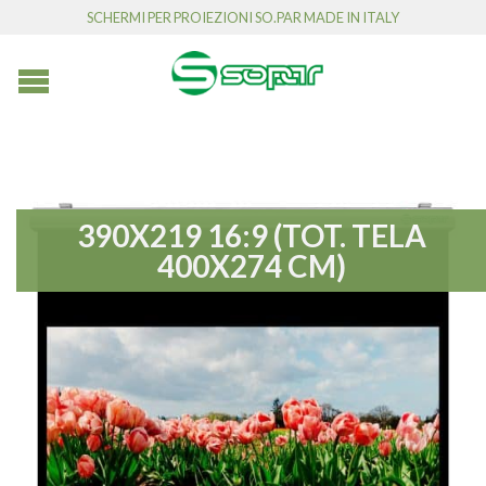
SCHERMI PER PROIEZIONI SO.PAR MADE IN ITALY
390X219 16:9 (TOT. TELA
400X274 CM)