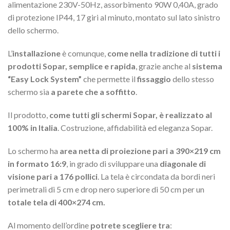
alimentazione 230V-50Hz, assorbimento 90W 0,40A, grado
di protezione IP44, 17 giri al minuto, montato sul lato sinistro
dello schermo.
L’
installazione
è comunque,
come nella tradizione di tutti i
prodotti Sopar, semplice e rapida
, grazie anche al
sistema
“Easy Lock System”
che permette il
fissaggio
dello stesso
schermo sia
a parete che a soffitto
.
Il prodotto,
come tutti gli schermi Sopar, è realizzato al
100% in Italia
. Costruzione, affidabilità ed eleganza Sopar.
Lo schermo ha
area
netta di proiezione pari a 390×219 cm
in formato 16:9
, in grado di sviluppare una
diagonale di
visione pari a 176 pollici
. La tela è circondata da bordi neri
perimetrali di 5 cm e drop nero superiore di 50 cm per un
totale tela di
400×274 cm.
Al momento dell’ordine
potrete scegliere tra
: