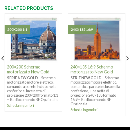
RELATED PRODUCTS
200X200 1:1
240X135 16:9
200×200 Schermo
240×135 16:9 Schermo
motorizzato New Gold
motorizzato New Gold
SERIE NEW GOLD
– Schermo
SERIE NEW GOLD
– Schermo
motorizzato motore elettrico,
motorizzato motore elettrico,
comando a parete incluso nella
comando a parete incluso nella
confezione, luce netta di
confezione, luce netta di
proiezione 200×200 formato 1:1
proiezione 240×135 formato
– Radiocomando RF Opzionale.
16:9 – Radiocomando RF
Opzionale.
Scheda ingombri
Scheda ingombri