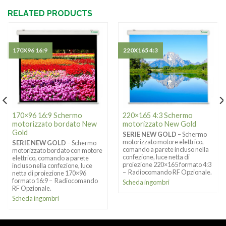
RELATED PRODUCTS
170X96 16:9
220X165 4:3
170×96 16:9 Schermo
220×165 4:3 Schermo
motorizzato bordato New
motorizzato New Gold
Gold
SERIE NEW GOLD
– Schermo
motorizzato motore elettrico,
SERIE NEW GOLD
– Schermo
comando a parete incluso nella
motorizzato bordato con motore
confezione, luce netta di
elettrico, comando a parete
proiezione 220×165 formato 4:3
incluso nella confezione, luce
– Radiocomando RF Opzionale.
netta di proiezione 170×96
formato 16:9 – Radiocomando
Scheda ingombri
RF Opzionale.
Scheda ingombri