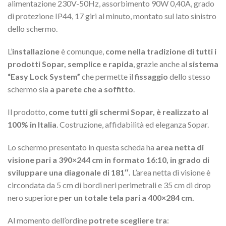
alimentazione 230V-50Hz, assorbimento 90W 0,40A, grado
di protezione IP44, 17 giri al minuto, montato sul lato sinistro
dello schermo.
L’
installazione
è comunque,
come nella tradizione di tutti i
prodotti Sopar, semplice e rapida
, grazie anche al
sistema
“Easy Lock System”
che permette il
fissaggio
dello stesso
schermo sia
a parete che a soffitto
.
Il prodotto,
come tutti gli schermi Sopar, è realizzato al
100% in Italia
. Costruzione, affidabilità ed eleganza Sopar.
Lo schermo presentato in questa scheda ha
area netta di
visione pari a 390×244 cm in formato 16:10, in grado di
sviluppare una diagonale di 181″.
L’area netta di visione è
circondata da 5 cm di bordi neri perimetrali e 35 cm di drop
nero superiore
per un totale tela pari a 400×284 cm.
Al momento dell’ordine
potrete scegliere tra
: