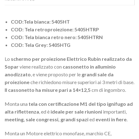
COD:Tela bianca: 5405HT
COD: Tela retroproiezione: 5405HTRP
COD: Tela bianca retro nero: 5405HTRN
COD: Tela Grey: 5405HTG
Lo
schermo per proiezione Elettrico Rubin realizzato da
Sopar
viene realizzato con
cassonetto in alluminio
anodizzato
, e viene proposto per le
grandi sale da
proiezione
che richiedono misure superiori ai 3 metri di base.
Il cassonetto ha misure pari a 14×12,5
cm di ingombro.
Monta una
tela con certificazione M1 del tipo ignifugo ad
alta riflettenza
, ed è
ideale per sale riunioni
importanti,
meeting, sale congressi, grandi spazi
ed
eventi in fiere
.
Monta un Motore elettrico monofase, marchio CE,