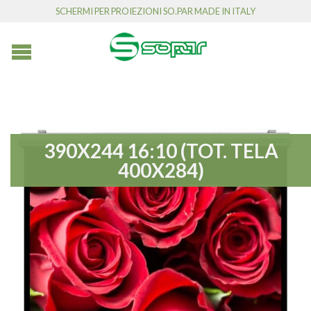
SCHERMI PER PROIEZIONI SO.PAR MADE IN ITALY
390X244 16:10 (TOT. TELA
400X284)