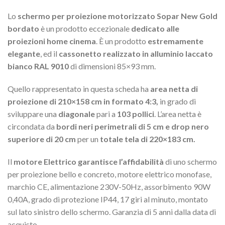
Lo
schermo per proiezione motorizzato Sopar New Gold
bordato
è un prodotto eccezionale
dedicato alle
proiezioni home cinema
. È un prodotto
estremamente
elegante
, ed il
cassonetto realizzato in alluminio laccato
bianco RAL 9010
di dimensioni 85×93 mm.
Quello rappresentato in questa scheda ha
area netta di
proiezione di 210×158 cm in formato 4:3,
in grado di
sviluppare una
diagonale
pari a
103 pollici
. L’area netta è
circondata da
bordi neri perimetrali di 5 cm e drop nero
superiore di 20 cm
per un
totale tela di 220×183 cm.
Il
motore Elettrico garantisce l’affidabilità
di uno schermo
per proiezione bello e concreto, motore elettrico monofase,
marchio CE, alimentazione 230V-50Hz, assorbimento 90W
0,40A, grado di protezione IP44, 17 giri al minuto, montato
sul lato sinistro dello schermo. Garanzia di 5 anni dalla data di
acquisto.