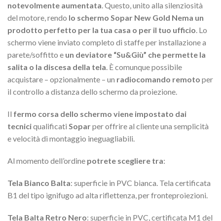
notevolmente aumentata
. Questo, unito alla silenziosità
del motore, rendo
lo schermo Sopar New Gold Nema un
prodotto perfetto per la tua casa o per il tuo ufficio
. Lo
schermo viene inviato completo di staffe per installazione a
parete/soffitto e
un deviatore “Su&Giù” che permette la
salita o la discesa della tela
. È comunque possibile
acquistare – opzionalmente – un
radiocomando remoto
per
il controllo a distanza dello schermo da proiezione.
Il
fermo corsa dello schermo viene impostato dai
tecnici
qualificati
Sopar
per offrire al cliente una semplicità
e velocità di montaggio ineguagliabili.
Al momento dell’ordine
potrete scegliere tra
:
Tela Bianco Balta
: superficie in PVC bianca. Tela certificata
B1 del tipo ignifugo ad alta riflettenza, per fronteproiezioni.
Tela Balta Retro Nero
: superficie in PVC, certificata M1 del