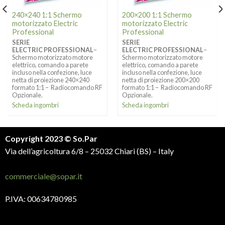
240×240 1:1 Schermo
200×200 1:1 Schermo
motorizzato Electric
motorizzato Electric
Professional
Professional
SERIE
SERIE
ELECTRIC PROFESSIONAL
–
ELECTRIC PROFESSIONAL
–
Schermo motorizzato motore
Schermo motorizzato motore
elettrico, comando a parete
elettrico, comando a parete
incluso nella confezione, luce
incluso nella confezione, luce
netta di proiezione 240×240
netta di proiezione 200×200
formato 1:1 – Radiocomando RF
formato 1:1 – Radiocomando RF
Opzionale.
Opzionale.
Scheda ingombri
Scheda ingombri
Copyright 2023 © So.Par
Via dell’agricoltura 6/8 – 25032 Chiari (BS) – Italy
commerciale@sopar.it
P.IVA: 00634780985