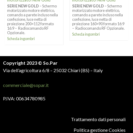
SERIE NEW GOLD
– Schermo
SERIE NEW GOLD
– Schermo
motorizzato motore elettrico,
motorizzato motore elettrico,
comando a parete incluso nella
comando a parete incluso nella
confezione, luce netta di
confezione, luce netta di
proiezione 200×112 formato
proiezione 160×90 formato 16:9
16:9 – Radiocomando RF
– Radiocomando RF Opzionale.
Opzionale.
Scheda ingombri
Scheda ingombri
Copyright 2023 © So.Par
Via dell’agricoltura 6/8 – 25032 Chiari (BS) – Italy
commerciale@sopar.it
P.IVA: 00634780985
Trattamento dati personali
Politica gestione Cookies