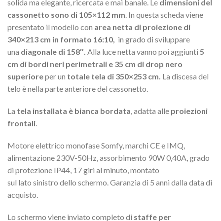
solida ma elegante, ricercata e mai banale. Le
dimensioni del
cassonetto sono di 105×112 mm
. In questa scheda viene
presentato il modello con
area netta di proiezione di
340×213 cm in formato 16:10,
in grado di sviluppare
una
diagonale di 158″.
Alla luce netta vanno poi aggiunti
5
cm di bordi neri perimetrali e 35 cm di drop nero
superiore
per un
totale tela di 350×253 cm.
La discesa del
telo è nella parte anteriore del cassonetto.
La
tela installata è bianca bordata
, adatta alle
proiezioni
frontali
.
Motore elettrico monofase Somfy, marchi CE e IMQ,
alimentazione 230V-50Hz, assorbimento 90W 0,40A, grado
di protezione IP44, 17 giri al minuto, montato
sul lato sinistro dello schermo. Garanzia di 5 anni dalla data di
acquisto.
Lo schermo viene inviato completo di
staffe per