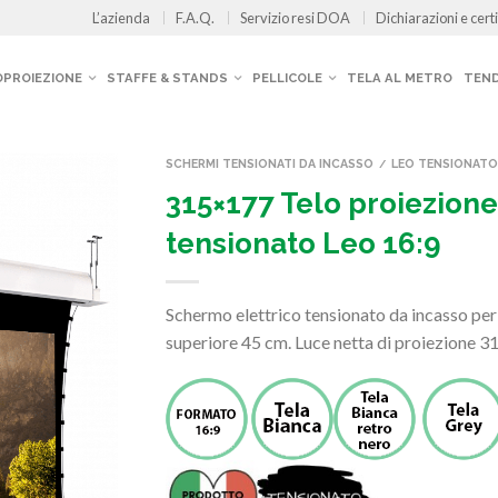
L’azienda
F.A.Q.
Servizio resi DOA
Dichiarazioni e certi
OPROIEZIONE
STAFFE & STANDS
PELLICOLE
TELA AL METRO
TEND
SCHERMI TENSIONATI DA INCASSO
LEO TENSIONATO
/
315×177 Telo proiezione
tensionato Leo 16:9
Schermo elettrico tensionato da incasso pe
superiore 45 cm. Luce netta di proiezione 