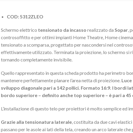
COD: 5312ZLEO
Schermo elettrico
tensionato da incasso
realizzato da
Sopar
, 
controsoffitto e per ottimi impianti Home Theatre, Home cinema 
tensionato a scomparsa, progettato per nascondersi nel controsoff
effettivamente utilizzato. Terminata la proiezione, lo schermo si 
tornando completamente invisibile.
Quello rappresentato in questa scheda prodotto ha perimetro bord
mantenere perfettamente planare l’area netta di proiezione.
Luce 
sviluppo diagonale pari a 142 pollici. Formato 16:9. I bordi lat
bordo superiore – definito anche top superiore – è pari a 45
L’installazione di questo telo per proiettori è molto semplice ed i
Grazie alla tensionatura laterale
, costituita da due cavi elastic
passano per le asole ai lati della tela, creando un arco laterale che