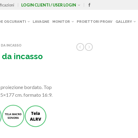
ficazioni
LOGIN CLIENTI / USER LOGIN
E OSCURANTI
LAVAGNE
MONITOR
PROIETTORI PROAV
GALLERY
 DA INCASSO
 da incasso
r proiezione bordato. Top
315×177 cm. formato 16:9.