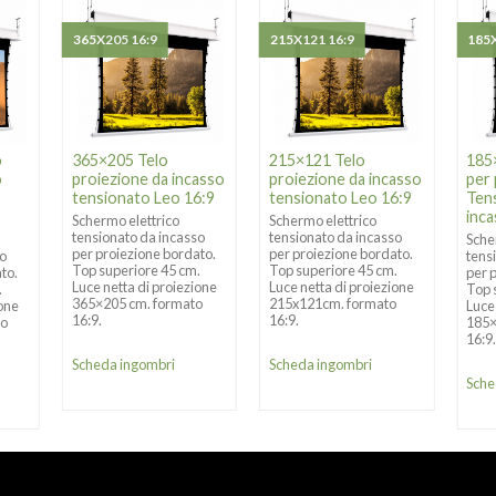
365X205 16:9
215X121 16:9
185X
o
365×205 Telo
215×121 Telo
185
o
proiezione da incasso
proiezione da incasso
per 
tensionato Leo 16:9
tensionato Leo 16:9
Ten
inca
Schermo elettrico
Schermo elettrico
tensionato da incasso
tensionato da incasso
Sche
per proiezione bordato.
per proiezione bordato.
so
tens
Top superiore 45 cm.
Top superiore 45 cm.
to.
per 
Luce netta di proiezione
Luce netta di proiezione
.
Top 
365×205 cm. formato
215x121cm. formato
ione
Luce
16:9.
16:9.
to
185×
16:9
Scheda ingombri
Scheda ingombri
Sche