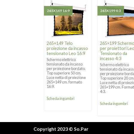
X162 4:3
265X149 16:9
265X199 4:3
5×162 Schermo
265×149 Telo
265×199 Scherm
 proiettori Leo
proiezione da incasso
per proiettori Le
sionato da
tensionato Leo 16:9
Tensionato da
asso 4:3
incasso 4:3
Schermo elettrico
tensionato da incasso
ermo elettrico
Schermo elettrico
per proiezione bordato.
sionato da incasso
tensionato da incas
Top superiore 50 cm.
 proiezione bordato.
per proiezione borda
Luce netta di proiezione
 superiore 20 cm.
Top superiore 20 cm
265×149 cm. formato
 netta di proiezione
Luce netta di proiez
16:9.
×162 cm. Formato
265×199 cm. Forma
4:3.
Scheda ingombri
eda ingombri
Scheda ingombri
Copyright 2023 © So.Par