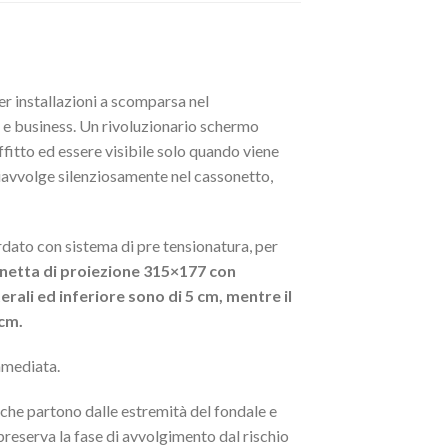
per installazioni a scomparsa nel
e business. Un rivoluzionario schermo
itto ed essere visibile solo quando viene
riavvolge silenziosamente nel cassonetto,
ato con sistema di pre tensionatura, per
netta di proiezione 315×177 con
erali ed inferiore sono di 5 cm, mentre il
 cm.
mmediata.
i che partono dalle estremità del fondale e
 preserva la fase di avvolgimento dal rischio