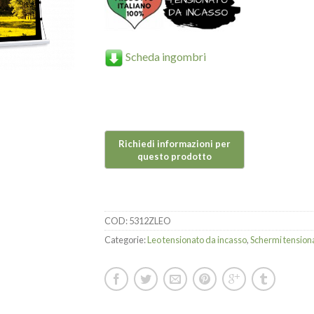
Scheda ingombri
COD:
5312ZLEO
Categorie:
Leo tensionato da incasso
,
Schermi tensiona