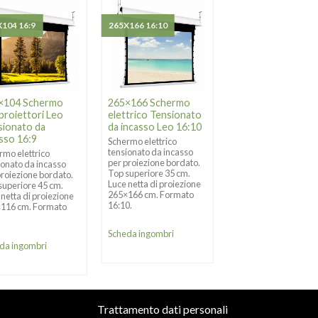
104 16:9
265X166 16:10
315X237 4:3
×104 Schermo
265×166 Schermo
315×237 Schermo
proiettori Leo
elettrico Tensionato
per proiettori Leo
sionato da
da incasso Leo 16:10
Tensionato da
sso 16:9
incasso 4:3
Schermo elettrico
tensionato da incasso
rmo elettrico
Schermo elettrico
per proiezione bordato.
ionato da incasso
tensionato da incass
Top superiore 35 cm.
proiezione bordato.
per proiezione borda
Luce netta di proiezione
superiore 45 cm.
Top superiore 20 cm.
265×166 cm. Formato
 netta di proiezione
Luce netta di proiezi
16:10.
116 cm. Formato
315×237 cm. Format
.
4:3.
Scheda ingombri
da ingombri
Scheda ingombri
Trattamento dati personali