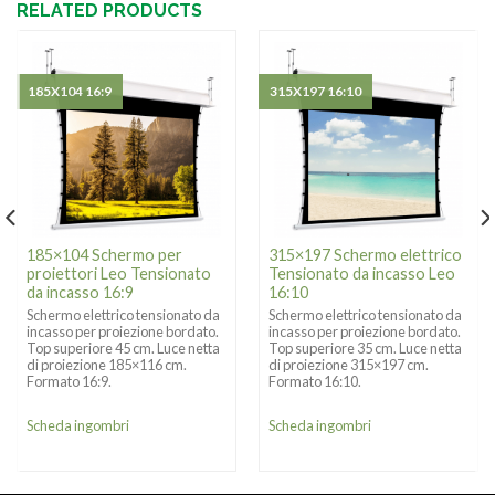
RELATED PRODUCTS
185X104 16:9
315X197 16:10
185×104 Schermo per
315×197 Schermo elettrico
proiettori Leo Tensionato
Tensionato da incasso Leo
da incasso 16:9
16:10
Schermo elettrico tensionato da
Schermo elettrico tensionato da
incasso per proiezione bordato.
incasso per proiezione bordato.
Top superiore 45 cm. Luce netta
Top superiore 35 cm. Luce netta
di proiezione 185×116 cm.
di proiezione 315×197 cm.
Formato 16:9.
Formato 16:10.
Scheda ingombri
Scheda ingombri