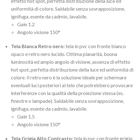
effetto hot spot, perfetta distribuzione della luce ed
uniformità di colore. Saldabile senza sovrapposizione,
ignifuga, esente da cadmio, lavabile.
Gain 1.2
Angolo visione 150°
Tela Bianca Retro nero:
tela in pvc con fronte bianco
opaco e retro nero lucido. Ottima planarità, buona
luminosità ed ampio angolo di visione, assenza di effetto
hot spot, perfetta distribuzione della luce ed uniformità di
colore. Il retro nero è la soluzione ideale per schermare
eventuali luci posteriori al telo che potrebbero provocare
interferenze con la qualità della proiezione stessa (es.
finestre o lampade). Saldabile senza sovrapposizione,
ignifuga, esente da cadmio, lavabile.
Gain 1.5
Angolo visione 150°
Tela Grigia Alto Contrasto:
tela in pvc con fronte grigio