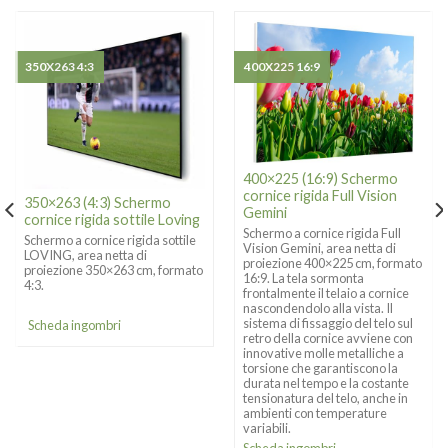
350X263 4:3
400X225 16:9
400×225 (16:9) Schermo
cornice rigida Full Vision
350×263 (4:3) Schermo
Gemini
cornice rigida sottile Loving
Schermo a cornice rigida Full
Schermo a cornice rigida sottile
Vision Gemini, area netta di
LOVING, area netta di
proiezione 400×225 cm, formato
proiezione 350×263 cm, formato
16:9. La tela sormonta
4:3.
frontalmente il telaio a cornice
nascondendolo alla vista. Il
sistema di fissaggio del telo sul
Scheda ingombri
retro della cornice avviene con
innovative molle metalliche a
torsione che garantiscono la
durata nel tempo e la costante
tensionatura del telo, anche in
ambienti con temperature
variabili.
Scheda ingombri