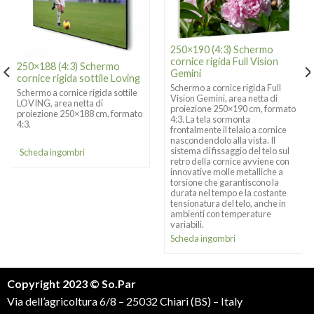
250×190 (4:3) Schermo
cornice rigida Full Vision
250×188 (4:3) Schermo
Gemini
cornice rigida sottile Loving
Schermo a cornice rigida Full
Schermo a cornice rigida sottile
Vision Gemini, area netta di
LOVING, area netta di
proiezione 250×190 cm, formato
proiezione 250×188 cm, formato
4:3. La tela sormonta
4:3.
frontalmente il telaio a cornice
nascondendolo alla vista. Il
sistema di fissaggio del telo sul
Scheda ingombri
retro della cornice avviene con
innovative molle metalliche a
torsione che garantiscono la
durata nel tempo e la costante
tensionatura del telo, anche in
ambienti con temperature
variabili.
Scheda ingombri
Copyright 2023 © So.Par
Via dell’agricoltura 6/8 – 25032 Chiari (BS) – Italy