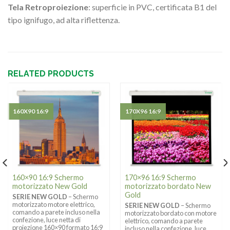
Tela Retroproiezione
: superficie in PVC, certificata B1 del
tipo ignifugo, ad alta riflettenza.
RELATED PRODUCTS
160X90 16:9
170X96 16:9
160×90 16:9 Schermo
170×96 16:9 Schermo
motorizzato New Gold
motorizzato bordato New
Gold
SERIE NEW GOLD
– Schermo
motorizzato motore elettrico,
SERIE NEW GOLD
– Schermo
comando a parete incluso nella
motorizzato bordato con motore
confezione, luce netta di
elettrico, comando a parete
proiezione 160×90 formato 16:9
incluso nella confezione, luce