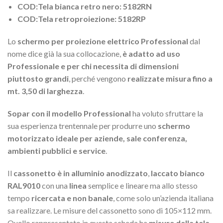
COD:Tela bianca retro nero: 5182RN
COD:Tela retroproiezione: 5182RP
Lo
schermo per proiezione elettrico Professional
dal
nome dice già la sua collocazione,
è adatto ad uso
Professionale e per chi necessita di dimensioni
piuttosto grandi
, perché vengono
realizzate misura fino a
mt. 3,50 di larghezza
.
Sopar con il modello Professional
ha voluto sfruttare la
sua esperienza trentennale per produrre uno
schermo
motorizzato ideale per aziende, sale conferenza,
ambienti pubblici e service
.
Il
cassonetto è in alluminio anodizzato
,
laccato bianco
RAL9010
con una
linea
semplice e lineare ma allo stesso
tempo
ricercata e non banale
, come solo un’azienda italiana
sa realizzare. Le misure del cassonetto sono di 105×112 mm.
Quello rappresentato in questa scheda ha
misure della tela