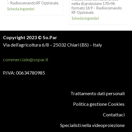
– Radiocomando RF Opzionale.
netta di proiezione 170×96
formato 16:9 – Radiocomando
Scheda ingombri
RF Opzionale.
Scheda ingombri
Copyright 2023 © So.Par
Via dell’agricoltura 6/8 – 25032 Chiari (BS) – Italy
commerciale@sopar.it
P.IVA: 00634780985
Trattamento dati personali
Politica gestione Cookies
Contattaci
Specialisti nella videoproiezione