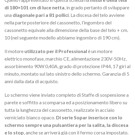
di 180×101 cm di luce netta
, in grado pertanto di sviluppare
una
diagonale pari a 81 pollici
. La discesa del telo avviene
nella parte posteriore del cassonetto, l’ingombro del
cassonetto equivale alla dimensione della base del telo + cm.
10 (nel seguente modello abbiamo ingombro di 190 cm).
Il motore
utilizzato per il Professional
è un motore
elettrico monofase, marchio CE, alimentazione 230V-50Hz,
assorbimento 90W 0,40A, grado di protezione IP44, 17 giri al
minuto, montato sul lato sinistro dello schermo. Garanzia di 5
anni dalla data di acquisto.
Lo schermo viene inviato completo di Staffe di sospensione a
parete e soffitto a scomparsa ed a posizionamento libero su
tutta la lunghezza del cassonetto, realizzate in acciaio
verniciato bianco opaco.
Di serie Sopar inserisce con lo
schermo sempre una pulsantiera per la salita, la discesa
e lo stop
, anche se arriverà già con il fermo corsa impostato.