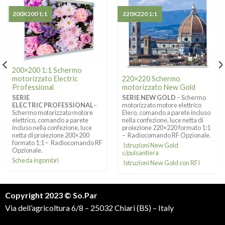
200X200 1:1
220X220 1:1
200×200 1:1 Schermo
motorizzato Electric
220×220 Schermo
Professional
motorizzato New Gold
SERIE
SERIE NEW GOLD
– Schermo
ELECTRIC PROFESSIONAL
–
motorizzato motore elettrico
Schermo motorizzato motore
Elero, comando a parete incluso
elettrico, comando a parete
nella confezione, luce netta di
incluso nella confezione, luce
proiezione 220×220 formato 1:1
netta di proiezione 200×200
– Radiocomando RF Opzionale.
formato 1:1 – Radiocomando RF
Istruzioni New Gold
Opzionale.
c/pulsantiera
Scheda ingombri
Istruzioni New Gold con RFI
Copyright 2023 © So.Par
Via dell’agricoltura 6/8 – 25032 Chiari (BS) – Italy