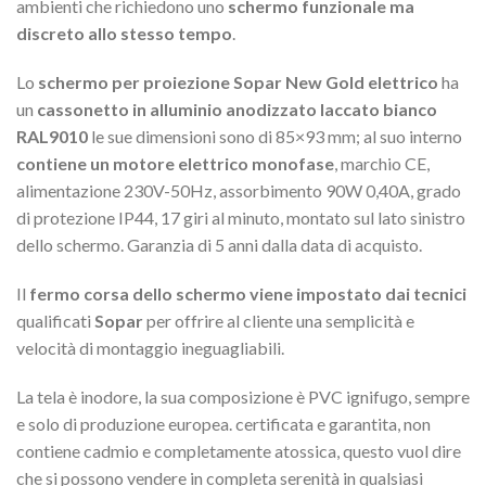
ambienti che richiedono uno
schermo funzionale ma
discreto allo stesso tempo
.
Lo
schermo per proiezione Sopar New Gold elettrico
ha
un
cassonetto in alluminio anodizzato laccato bianco
RAL9010
le sue dimensioni sono di 85×93 mm; al suo interno
contiene un motore elettrico monofase
, marchio CE,
alimentazione 230V-50Hz, assorbimento 90W 0,40A, grado
di protezione IP44, 17 giri al minuto, montato sul lato sinistro
dello schermo. Garanzia di 5 anni dalla data di acquisto.
Il
fermo corsa dello schermo viene impostato dai tecnici
qualificati
Sopar
per offrire al cliente una semplicità e
velocità di montaggio ineguagliabili.
La tela è inodore, la sua composizione è PVC ignifugo, sempre
e solo di produzione europea. certificata e garantita, non
contiene cadmio e completamente atossica, questo vuol dire
che si possono vendere in completa serenità in qualsiasi