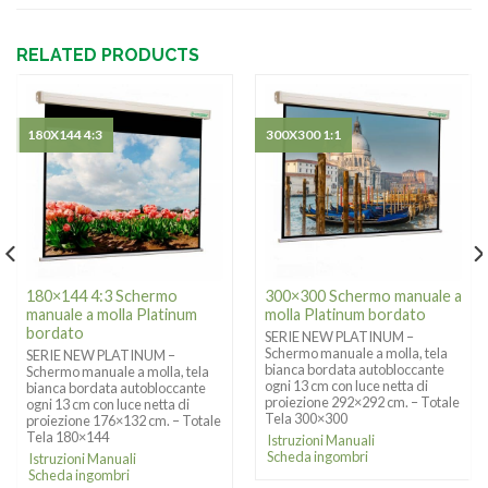
RELATED PRODUCTS
180X144 4:3
300X300 1:1
180×144 4:3 Schermo
300×300 Schermo manuale a
manuale a molla Platinum
molla Platinum bordato
bordato
SERIE NEW PLATINUM –
Schermo manuale a molla, tela
SERIE NEW PLATINUM –
bianca bordata autobloccante
Schermo manuale a molla, tela
ogni 13 cm con luce netta di
bianca bordata autobloccante
proiezione 292×292 cm. – Totale
ogni 13 cm con luce netta di
Tela 300×300
proiezione 176×132 cm. – Totale
Tela 180×144
Istruzioni Manuali
Scheda ingombri
Istruzioni Manuali
Scheda ingombri