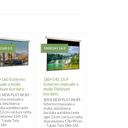
160 1:1
180X141 16:9
300X300 1:1
×160 Schermo
180×141 16:9
300×300 Schermo
ale a molla
Schermo manuale a
manuale a molla
tinum bordato
molla Platinum
Platinum bordato
bordato
IE NEW PLATINUM –
SERIE NEW PLATINU
rmo manuale a
Schermo manuale a
SERIE NEW PLATINUM –
a, tela bianca
molla, tela bianca
Schermo manuale a
ata autobloccante
bordata autobloccan
molla, tela bianca
 13 cm con luce netta
ogni 13 cm con luce n
bordata autobloccante
roiezione 156×156
di proiezione 292×29
ogni 13 cm con luce netta
– Totale Tela
cm. – Totale Tela
di proiezione 176×99 cm.
×160
300×300
– Totale Tela 180×141