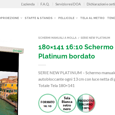
L’azienda
F.A.Q.
Servizio resi DOA
Dichiarazioni e certi
OPROIEZIONE
STAFFE & STANDS
PELLICOLE
TELA AL METRO
TEND
SCHERMI MANUALI A MOLLA
SERIE NEW PLATINUM
/
180×141 16:10 Schermo
Platinum bordato
SERIE NEW PLATINUM – Schermo manuale a 
autobloccante ogni 13 cm con luce netta di
Totale Tela 180×141