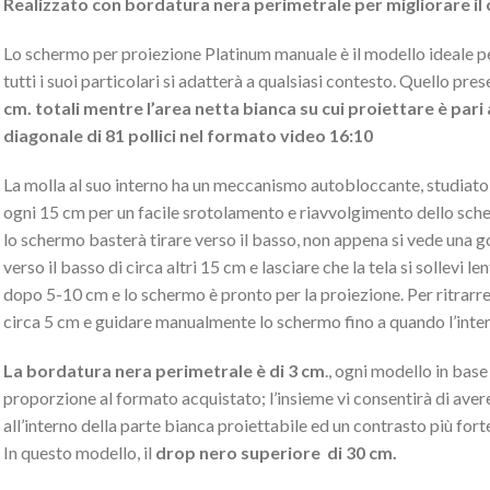
Realizzato con bordatura nera perimetrale per migliorare il 
Lo schermo per proiezione Platinum manuale è il modello ideale per
tutti i suoi particolari si adatterà a qualsiasi contesto. Quello pr
cm. totali mentre l’area netta bianca su cui proiettare è par
diagonale di 81 pollici nel formato video 16:10
La molla al suo interno ha un meccanismo autobloccante, studiato d
ogni 15 cm per un facile srotolamento e riavvolgimento dello sc
lo schermo basterà tirare verso il basso, non appena si vede una go
verso il basso di circa altri 15 cm e lasciare che la tela si sollevi
dopo 5-10 cm e lo schermo è pronto per la proiezione. Per ritrarre l
circa 5 cm e guidare manualmente lo schermo fino a quando l’inter
La bordatura nera perimetrale è di 3 cm
., ogni modello in base
proporzione al formato acquistato; l’insieme vi consentirà di aver
all’interno della parte bianca proiettabile ed un contrasto più fort
In questo modello, il
drop nero superiore di 30 cm.