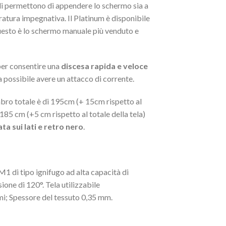
ali permettono di appendere lo schermo sia a
ratura impegnativa. Il Platinum è disponibile
questo è lo schermo manuale più venduto e
per consentire una
discesa rapida e veloce
a possibile avere un attacco di corrente.
bro totale è di 195cm (+ 15cm rispetto al
185 cm (+5 cm rispetto al totale della tela)
ta sui lati e retro nero
.
M1 di tipo ignifugo ad alta capacità di
ione di 120°. Tela utilizzabile
i; Spessore del tessuto 0,35 mm.