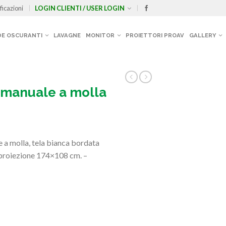
ficazioni
LOGIN CLIENTI / USER LOGIN
E OSCURANTI
LAVAGNE
MONITOR
PROIETTORI PROAV
GALLERY
 manuale a molla
molla, tela bianca bordata
 proiezione 174×108 cm. –