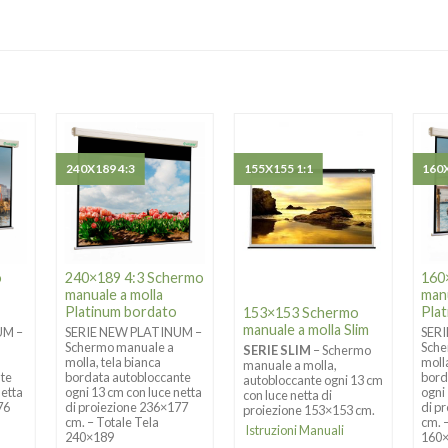
240X189 4:3
155X155 1:1
160X
o
240×189 4:3 Schermo
160
manuale a molla
manu
Platinum bordato
Pla
153×153 Schermo
manuale a molla Slim
UM –
SERIE NEW PLATINUM –
SER
Schermo manuale a
Sche
SERIE SLIM
– Schermo
molla, tela bianca
moll
manuale a molla,
nte
bordata autobloccante
bord
autobloccante ogni 13 cm
netta
ogni 13 cm con luce netta
ogni
con luce netta di
76
di proiezione 236×177
di p
proiezione 153×153 cm.
cm. – Totale Tela
cm. 
Istruzioni Manuali
240×189
160