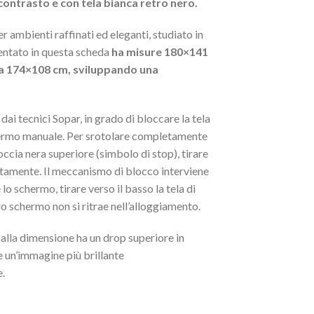
contrasto e con tela bianca retro nero.
 ambienti raffinati ed eleganti, studiato in
esentato in questa scheda
ha misure 180×141
i a 174×108 cm, sviluppando una
ai tecnici Sopar, in grado di bloccare la tela
hermo manuale. Per srotolare completamente
ccia nera superiore (simbolo di stop), tirare
 lentamente. Il meccanismo di blocco interviene
o schermo, tirare verso il basso la tela di
o schermo non si ritrae nell’alloggiamento.
 alla dimensione ha un drop superiore in
e un’immagine più brillante
e.