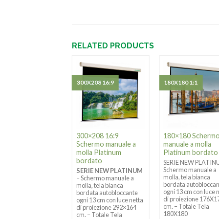
RELATED PRODUCTS
X195 4:3
300X208 16:9
180X180 1:1
300×208 16:9
180×180 Scherm
Schermo manuale a
manuale a molla
molla Platinum
Platinum bordato
0×195 schermo
bordato
uale salita dal
SERIE NEW PLATIN
sso
Schermo manuale a
SERIE NEW PLATINUM
molla, tela bianca
– Schermo manuale a
ermo manuale con
bordata autoblocca
molla, tela bianca
ita dal basso
ogni 13 cm con luce 
bordata autobloccante
×195 cm formato
di proiezione 176X1
ogni 13 cm con luce netta
o 4:3 e luce netta di
cm. – Totale Tela
di proiezione 292×164
iezione 163×122 cm.
180X180
cm. – Totale Tela