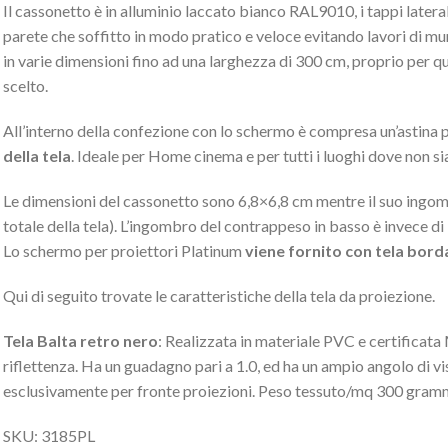
Il cassonetto è in alluminio laccato bianco RAL9010, i tappi later
parete che soffitto in modo pratico e veloce evitando lavori di mu
in varie dimensioni fino ad una larghezza di 300 cm, proprio per 
scelto.
All’interno della confezione con lo schermo è compresa un’astina 
della tela
. Ideale per Home cinema e per tutti i luoghi dove non si
Le dimensioni del cassonetto sono 6,8×6,8 cm mentre il suo ingom
totale della tela). L’ingombro del contrappeso in basso è invece di 
Lo schermo per proiettori Platinum
viene fornito con tela borda
Qui di seguito trovate le caratteristiche della tela da proiezione.
Tela Balta retro nero
: Realizzata in materiale PVC e certificata 
riflettenza. Ha un guadagno pari a 1.0, ed ha un ampio angolo di vis
esclusivamente per fronte proiezioni. Peso tessuto/mq 300 gramm
SKU: 3185PL