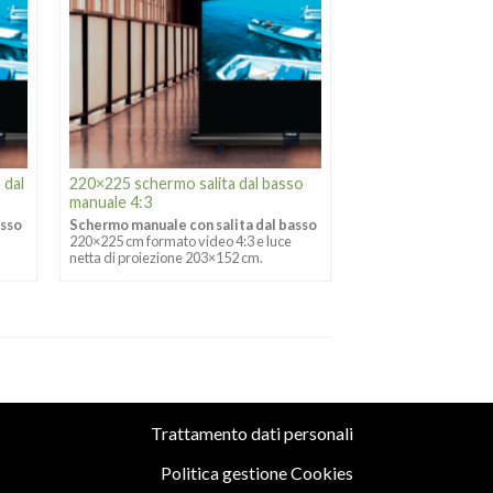
 dal
220×225 schermo salita dal basso
manuale 4:3
asso
Schermo manuale con salita dal basso
220×225 cm formato video 4:3 e luce
netta di proiezione 203×152 cm.
Trattamento dati personali
Politica gestione Cookies