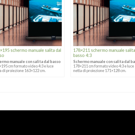
×195 schermo manuale salita dal
178×211 schermo manuale salita
so
basso 4:3
ermo manuale con salita dal basso
Schermo manuale con salita dal b
195 cm formato video 4:3 e luce
178×211 cm formato video 4:3 e luce
a di proiezione 163×122 cm.
netta di proiezione 171×128 cm.