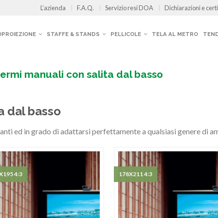
L’azienda
F.A.Q.
Servizio resi DOA
Dichiarazioni e certi
OPROIEZIONE
STAFFE & STANDS
PELLICOLE
TELA AL METRO
TEND
ermi manuali con salita dal basso
a dal basso
anti ed in grado di adattarsi perfettamente a qualsiasi genere di a
X195 4:3
178X211 4:3