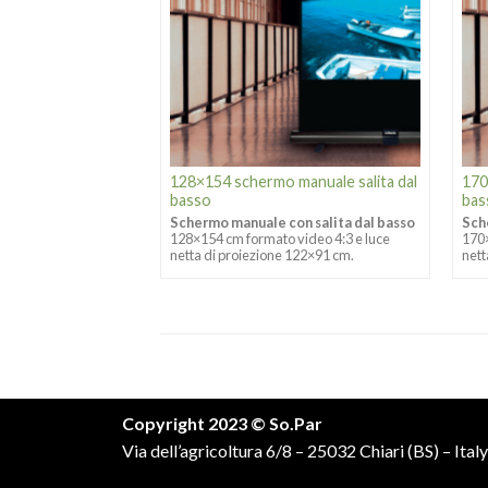
128×154 schermo manuale salita dal
170
basso
bas
Schermo manuale con salita dal basso
Sch
128×154 cm formato video 4:3 e luce
170×
netta di proiezione 122×91 cm.
nett
Copyright 2023 © So.Par
Via dell’agricoltura 6/8 – 25032 Chiari (BS) – Italy