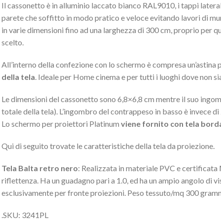
Il cassonetto è in alluminio laccato bianco RAL9010, i tappi later
parete che soffitto in modo pratico e veloce evitando lavori di mu
in varie dimensioni fino ad una larghezza di 300 cm, proprio per 
scelto.
All’interno della confezione con lo schermo è compresa un’astina 
della tela
. Ideale per Home cinema e per tutti i luoghi dove non si
Le dimensioni del cassonetto sono 6,8×6,8 cm mentre il suo ingom
totale della tela). L’ingombro del contrappeso in basso è invece di 
Lo schermo per proiettori Platinum
viene fornito con tela borda
Qui di seguito trovate le caratteristiche della tela da proiezione.
Tela Balta retro nero
: Realizzata in materiale PVC e certificata 
riflettenza. Ha un guadagno pari a 1.0, ed ha un ampio angolo di vis
esclusivamente per fronte proiezioni. Peso tessuto/mq 300 gramm
.SKU: 3241PL