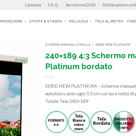
L’azienda
F.A.Q.
Servizio resi DOA
Dichiarazioni e certi
OPROIEZIONE
STAFFE & STANDS
PELLICOLE
TELA AL METRO
TEND
SCHERMI MANUALI A MOLLA
SERIE NEW PLATINUM
/
240×189 4:3 Schermo m
Platinum bordato
SERIE NEW PLATINUM – Schermo manuale a 
autobloccante ogni 13 cm con luce netta di
Totale Tela 240×189