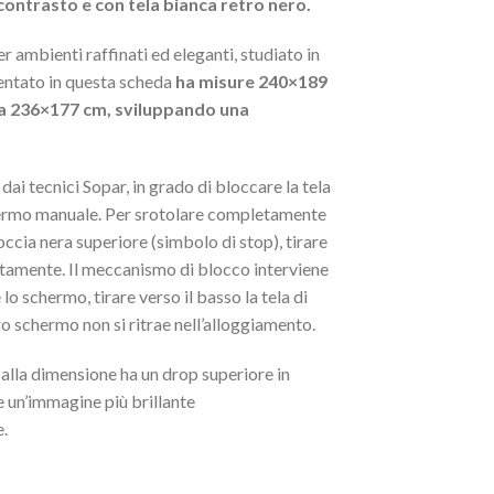
contrasto e con tela bianca retro nero.
 ambienti raffinati ed eleganti, studiato in
esentato in questa scheda
ha misure 240×189
i a 236×177 cm, sviluppando una
ai tecnici Sopar, in grado di bloccare la tela
hermo manuale. Per srotolare completamente
ccia nera superiore (simbolo di stop), tirare
 lentamente. Il meccanismo di blocco interviene
o schermo, tirare verso il basso la tela di
o schermo non si ritrae nell’alloggiamento.
 alla dimensione ha un drop superiore in
e un’immagine più brillante
e.