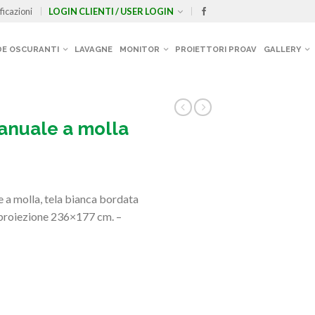
ficazioni
LOGIN CLIENTI / USER LOGIN
E OSCURANTI
LAVAGNE
MONITOR
PROIETTORI PROAV
GALLERY
anuale a molla
molla, tela bianca bordata
 proiezione 236×177 cm. –