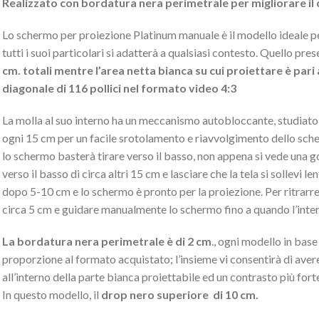
Realizzato con bordatura nera perimetrale per migliorare il 
Lo schermo per proiezione Platinum manuale è il modello ideale per
tutti i suoi particolari si adatterà a qualsiasi contesto. Quello pr
cm. totali mentre l’area netta bianca su cui proiettare è par
diagonale di 116 pollici nel formato video 4:3
La molla al suo interno ha un meccanismo autobloccante, studiato d
ogni 15 cm per un facile srotolamento e riavvolgimento dello sc
lo schermo basterà tirare verso il basso, non appena si vede una go
verso il basso di circa altri 15 cm e lasciare che la tela si sollevi
dopo 5-10 cm e lo schermo è pronto per la proiezione. Per ritrarre l
circa 5 cm e guidare manualmente lo schermo fino a quando l’inter
La bordatura nera perimetrale è di 2 cm
., ogni modello in base
proporzione al formato acquistato; l’insieme vi consentirà di aver
all’interno della parte bianca proiettabile ed un contrasto più fort
In questo modello, il
drop nero superiore di 10 cm.