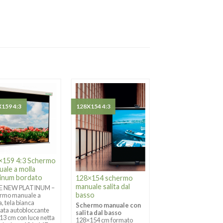
159 4:3
128X154 4:3
300X300 1:1
×159 4:3 Schermo
300×300 Schermo
ale a molla
manuale a molla
tinum bordato
Platinum bordato
128×154 schermo
manuale salita dal
IE NEW PLATINUM –
SERIE NEW PLATINU
basso
rmo manuale a
Schermo manuale a
a, tela bianca
molla, tela bianca
Schermo manuale con
ata autobloccante
bordata autobloccan
salita dal basso
 13 cm con luce netta
ogni 13 cm con luce n
128×154 cm formato