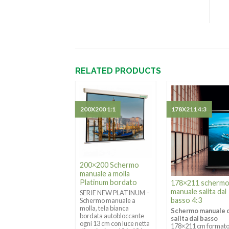
RELATED PRODUCTS
X300 4:3
200X200 1:1
178X211 4:3
X233 4:3 Schermo
200×200 Schermo
uale a molla
manuale a molla
tinum bordato
Platinum bordato
178×211 scherm
manuale salita dal
IE NEW PLATINUM –
SERIE NEW PLATINUM –
basso 4:3
ermo manuale a
Schermo manuale a
a, tela bianca
molla, tela bianca
Schermo manuale 
data autobloccante
bordata autobloccante
salita dal basso
 13 cm con luce netta
ogni 13 cm con luce netta
178×211 cm format