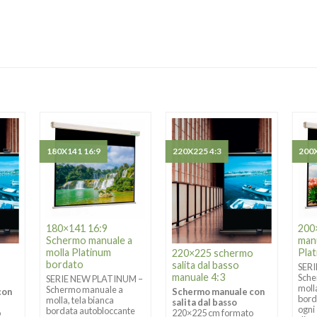
180X141 16:9
220X225 4:3
200X
180×141 16:9
200
Schermo manuale a
manu
molla Platinum
Pla
o
220×225 schermo
bordato
salita dal basso
SER
manuale 4:3
Sche
SERIE NEW PLATINUM –
moll
Schermo manuale a
con
Schermo manuale con
bord
molla, tela bianca
salita dal basso
ogni
bordata autobloccante
o
220×225 cm formato