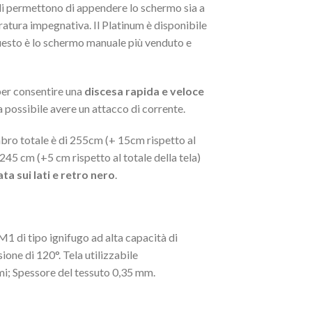
ali permettono di appendere lo schermo sia a
ratura impegnativa. Il Platinum è disponibile
questo è lo schermo manuale più venduto e
per consentire una
discesa rapida e veloce
a possibile avere un attacco di corrente.
bro totale è di 255cm (+ 15cm rispetto al
245 cm (+5 cm rispetto al totale della tela)
ta sui lati e retro nero
.
M1 di tipo ignifugo ad alta capacità di
ione di 120°. Tela utilizzabile
i; Spessore del tessuto 0,35 mm.