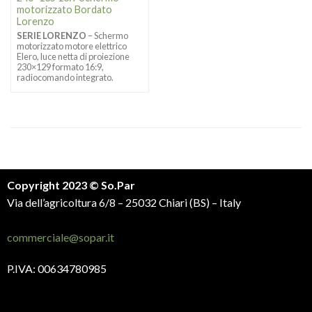
motorizzato Bordato
Lorenzo
SERIE LORENZO
– Schermo
motorizzato motore elettrico
Elero, luce netta di proiezione
230×129 formato 16:9,
radiocomando integrato.
Copyright 2023 © So.Par
Via dell’agricoltura 6/8 – 25032 Chiari (BS) – Italy
commerciale@sopar.it
P.IVA: 00634780985