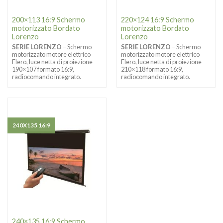
200×113 16:9 Schermo
220×124 16:9 Schermo
motorizzato Bordato
motorizzato Bordato
Lorenzo
Lorenzo
SERIE LORENZO
– Schermo
SERIE LORENZO
– Schermo
motorizzato motore elettrico
motorizzato motore elettrico
Elero, luce netta di proiezione
Elero, luce netta di proiezione
190×107 formato 16:9,
210×118 formato 16:9,
radiocomando integrato.
radiocomando integrato.
240X135 16:9
240×135 16:9 Schermo