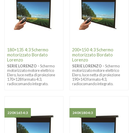
180×135 4:3 Schermo
200×150 4:3 Schermo
motorizzato Bordato
motorizzato Bordato
Lorenzo
Lorenzo
SERIE LORENZO
– Schermo
SERIE LORENZO
– Schermo
motorizzato motore elettrico
motorizzato motore elettrico
Elero, luce netta di proiezione
Elero, luce netta di proiezione
170×128 formato 4:3,
190×143 formato 4:3,
radiocomando integrato.
radiocomando integrato.
220X165 4:3
240X180 4:3