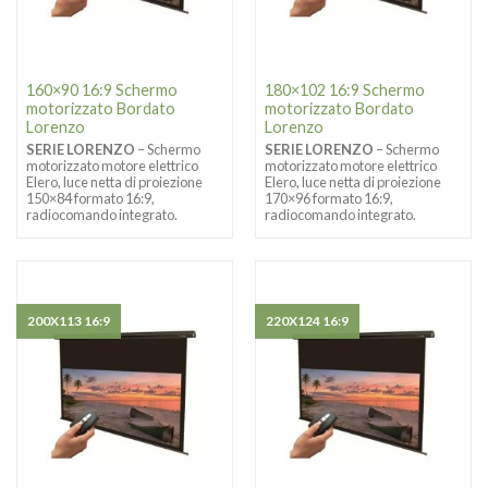
160×90 16:9 Schermo
180×102 16:9 Schermo
motorizzato Bordato
motorizzato Bordato
Lorenzo
Lorenzo
SERIE LORENZO
– Schermo
SERIE LORENZO
– Schermo
motorizzato motore elettrico
motorizzato motore elettrico
Elero, luce netta di proiezione
Elero, luce netta di proiezione
150×84 formato 16:9,
170×96 formato 16:9,
radiocomando integrato.
radiocomando integrato.
200X113 16:9
220X124 16:9