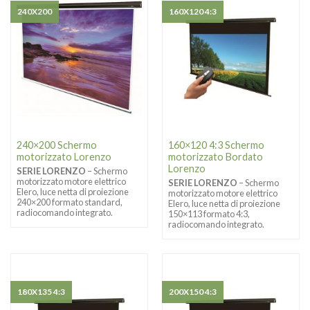
240X200
160X120 4:3
240×200 Schermo
160×120 4:3 Schermo
motorizzato Lorenzo
motorizzato Bordato
Lorenzo
SERIE LORENZO
– Schermo
motorizzato motore elettrico
SERIE LORENZO
– Schermo
Elero, luce netta di proiezione
motorizzato motore elettrico
240×200 formato standard,
Elero, luce netta di proiezione
radiocomando integrato.
150×113 formato 4:3,
radiocomando integrato.
180X135 4:3
200X150 4:3