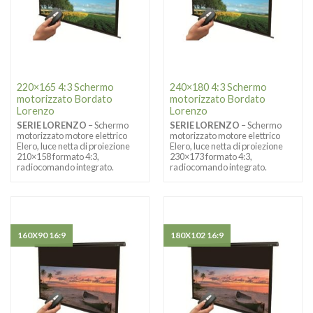
220×165 4:3 Schermo
240×180 4:3 Schermo
motorizzato Bordato
motorizzato Bordato
Lorenzo
Lorenzo
SERIE LORENZO
– Schermo
SERIE LORENZO
– Schermo
motorizzato motore elettrico
motorizzato motore elettrico
Elero, luce netta di proiezione
Elero, luce netta di proiezione
210×158 formato 4:3,
230×173 formato 4:3,
radiocomando integrato.
radiocomando integrato.
160X90 16:9
180X102 16:9