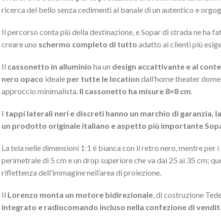
ricerca del bello senza cedimenti al banale di un autentico e orgo
Il percorso conta più della destinazione, e Sopar di strada ne ha f
creare uno
schermo completo di tutto
adatto ai clienti più esig
Il
cassonetto in alluminio
ha un
design accattivante e al cont
nero opaco
ideale
per tutte le location
dall’home theater domesti
approccio minimalista.
Il cassonetto ha misure 8×8 cm
.
I
tappi laterali neri e discreti hanno un marchio di garanzia, 
un prodotto originale italiano e aspetto più importante Sop
La tela nelle dimensioni 1:1 è bianca con il retro nero, mentre per
perimetrale di 5 cm e un drop superiore che va dai 25 ai 35 cm; q
riflettenza dell’immagine nell’area di proiezione.
Il
Lorenzo monta un motore bidirezionale
, di costruzione Ted
integrato e radiocomando incluso nella confezione di vendit