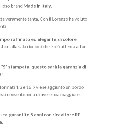
glioso brand
Made in Italy
.
atta veramente tanta. Con il Lorenzo ha voluto
enti
empo raffinato ed elegante
, di
colore
co alla sala riunioni che è più attenta ad un
la “S” stampata, questo sarà la garanzia di
ar
.
 i formati 4:3 e 16:9 viene aggiunto un bordo
uesti consentiranno di avere una maggiore
esca,
garantito 5 anni con ricevitore RF
a
.