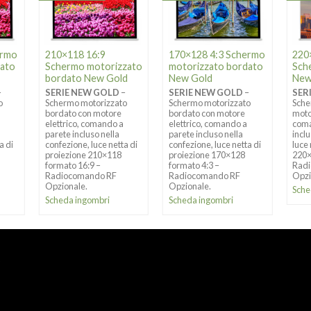
ermo
210×118 16:9
170×128 4:3 Schermo
220
dato
Schermo motorizzato
motorizzato bordato
Sch
bordato New Gold
New Gold
New
–
SERIE NEW GOLD
–
SERIE NEW GOLD
–
SER
o
Schermo motorizzato
Schermo motorizzato
Sche
bordato con motore
bordato con motore
moto
elettrico, comando a
elettrico, comando a
coma
parete incluso nella
parete incluso nella
incl
a di
confezione, luce netta di
confezione, luce netta di
luce
proiezione 210×118
proiezione 170×128
220×
formato 16:9 –
formato 4:3 –
Rad
Radiocomando RF
Radiocomando RF
Opzi
Opzionale.
Opzionale.
Sche
Scheda ingombri
Scheda ingombri