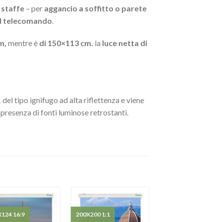
 staffe
– per
aggancio a soffitto o parete
el telecomando
.
m,
mentre è
di 150×113 cm.
la
luce netta di
del tipo ignifugo ad alta riflettenza e viene
n presenza di fonti luminose retrostanti.
124 16:9
200X200 1:1
150X113 4:3