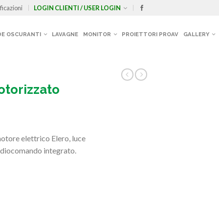
ficazioni
LOGIN CLIENTI / USER LOGIN
E OSCURANTI
LAVAGNE
MONITOR
PROIETTORI PROAV
GALLERY
torizzato
tore elettrico Elero, luce
adiocomando integrato.