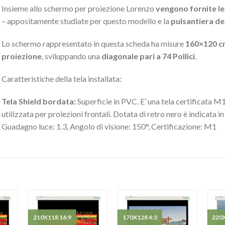
Insieme allo schermo per proiezione Lorenzo
vengono fornite le
– appositamente studiate per questo modello e la
pulsantiera d
Lo schermo rappresentato in questa scheda ha misure
160×120 c
proiezione
, sviluppando una
diagonale pari a 74 Pollici
.
Caratteristiche della tela installata:
Tela Shield bordata:
Superficie in PVC. E’ una tela certificata M1 
utilizzata per proiezioni frontali. Dotata di retro nero è indicata i
Guadagno luce: 1.3, Angolo di visione: 150°, Certificazione: M1
210X118 16:9
170X128 4:3
220X