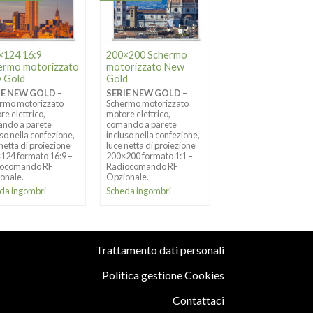
×124 16:9
200×200 Schermo
150×113 4:3 Sche
ermo motorizzato
motorizzato New
motorizzato bord
 Gold
Gold
New Gold
IE NEW GOLD
–
SERIE NEW GOLD
–
SERIE NEW GOLD
–
rmo motorizzato
Schermo motorizzato
Schermo motorizzato
re elettrico,
motore elettrico,
bordato con motore
ndo a parete
comando a parete
elettrico, comando a
uso nella confezione,
incluso nella confezione,
parete incluso nella
 netta di proiezione
luce netta di proiezione
confezione, luce netta
124 formato 16:9 –
200×200 formato 1:1 –
proiezione 150×113
iocomando RF
Radiocomando RF
formato 4:3 –
onale.
Opzionale.
Radiocomando RF
Opzionale.
da ingombri
Scheda ingombri
Scheda ingombri
Trattamento dati personali
Politica gestione Cookies
Contattaci