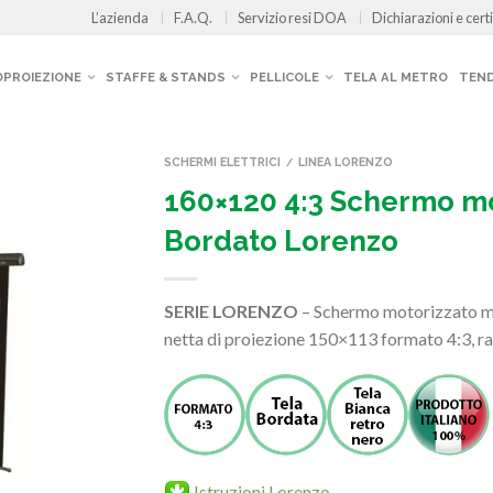
L’azienda
F.A.Q.
Servizio resi DOA
Dichiarazioni e certi
OPROIEZIONE
STAFFE & STANDS
PELLICOLE
TELA AL METRO
TEND
SCHERMI ELETTRICI
LINEA LORENZO
/
160×120 4:3 Schermo mo
Bordato Lorenzo
SERIE LORENZO
– Schermo motorizzato mo
netta di proiezione 150×113 formato 4:3, r
Istruzioni Lorenzo