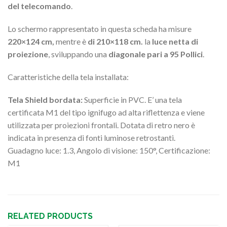
del telecomando
.
Lo schermo rappresentato in questa scheda ha misure
220×124 cm,
mentre è
di 210×118 cm.
la
luce netta di
proiezione
, sviluppando una
diagonale pari a 95 Pollici
.
Caratteristiche della tela installata:
Tela Shield bordata:
Superficie in PVC. E’ una tela
certificata M1 del tipo ignifugo ad alta riflettenza e viene
utilizzata per proiezioni frontali. Dotata di retro nero è
indicata in presenza di fonti luminose retrostanti.
Guadagno luce: 1.3, Angolo di visione: 150°, Certificazione:
M1
RELATED PRODUCTS