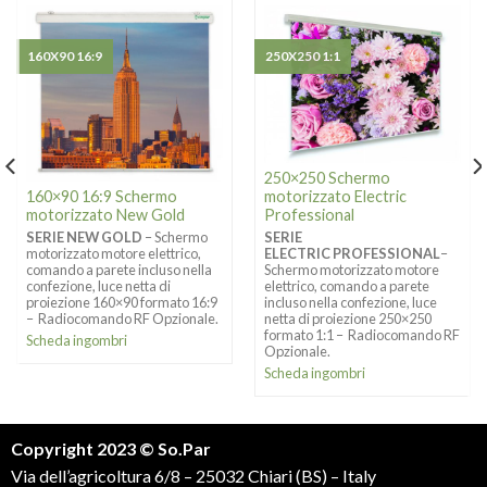
160X90 16:9
250X250 1:1
250×250 Schermo
motorizzato Electric
160×90 16:9 Schermo
Professional
motorizzato New Gold
SERIE
SERIE NEW GOLD
– Schermo
ELECTRIC PROFESSIONAL
–
motorizzato motore elettrico,
Schermo motorizzato motore
comando a parete incluso nella
elettrico, comando a parete
confezione, luce netta di
incluso nella confezione, luce
proiezione 160×90 formato 16:9
netta di proiezione 250×250
– Radiocomando RF Opzionale.
formato 1:1 – Radiocomando RF
Scheda ingombri
Opzionale.
Scheda ingombri
Copyright 2023 © So.Par
Via dell’agricoltura 6/8 – 25032 Chiari (BS) – Italy