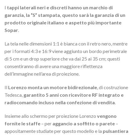
I
tappi laterali neri e discreti hanno un marchio di
garanzia, la “S” stampata, questo sarà la garanzia di un
prodotto originale italiano e aspetto più importante
Sopar
.
La tela nelle dimensioni 1:1 è bianca con il retro nero, mentre
per i formati 4:3 e 16:9 viene aggiunto un bordo perimetrale
di 5 cm e un drop superiore che va dai 25 ai 35 cm; questi
consentiranno di avere una maggiore riflettenza
dell’immagine nell’area di proiezione.
Il
Lorenzo monta un motore bidirezionale
, di costruzione
Tedesca,
garantito 5 anni con ricevitore RF integrato e
radiocomando incluso nella confezione di vendita
.
Insieme allo schermo per proiezione Lorenzo
vengono
fornite le staffe
– per
aggancio a soffitto o parete
–
appositamente studiate per questo modello e la
pulsantiera