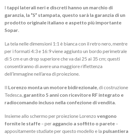
I
tappi laterali neri e discreti hanno un marchio di
garanzia, la “S” stampata, questo sarà la garanzia di un
prodotto originale italiano e aspetto più importante
Sopar
.
La tela nelle dimensioni 1:1 è bianca con il retro nero, mentre
per i formati 4:3 e 16:9 viene aggiunto un bordo perimetrale
di 5 cm e un drop superiore che va dai 25 ai 35 cm; questi
consentiranno di avere una maggiore riflettenza
dell’immagine nell’area di proiezione.
Il
Lorenzo monta un motore bidirezionale
, di costruzione
Tedesca,
garantito 5 anni con ricevitore RF integrato e
radiocomando incluso nella confezione di vendita
.
Insieme allo schermo per proiezione Lorenzo
vengono
fornite le staffe
– per
aggancio a soffitto o parete
–
appositamente studiate per questo modello e la
pulsantiera