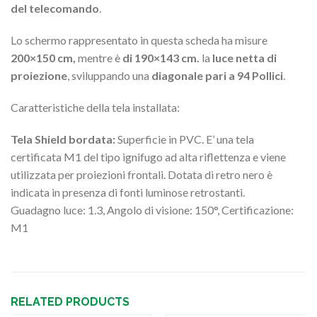
del telecomando
.
Lo schermo rappresentato in questa scheda ha misure
200×150 cm,
mentre è
di 190×143 cm.
la
luce netta di
proiezione
, sviluppando una
diagonale pari a 94 Pollici
.
Caratteristiche della tela installata:
Tela Shield bordata:
Superficie in PVC. E’ una tela
certificata M1 del tipo ignifugo ad alta riflettenza e viene
utilizzata per proiezioni frontali. Dotata di retro nero è
indicata in presenza di fonti luminose retrostanti.
Guadagno luce: 1.3, Angolo di visione: 150°, Certificazione:
M1
RELATED PRODUCTS