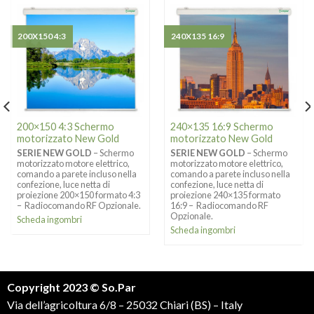
200X150 4:3
240X135 16:9
200×150 4:3 Schermo
240×135 16:9 Schermo
motorizzato New Gold
motorizzato New Gold
SERIE NEW GOLD
– Schermo
SERIE NEW GOLD
– Schermo
motorizzato motore elettrico,
motorizzato motore elettrico,
comando a parete incluso nella
comando a parete incluso nella
confezione, luce netta di
confezione, luce netta di
proiezione 200×150 formato 4:3
proiezione 240×135 formato
– Radiocomando RF Opzionale.
16:9 – Radiocomando RF
Opzionale.
Scheda ingombri
Scheda ingombri
Copyright 2023 © So.Par
Via dell’agricoltura 6/8 – 25032 Chiari (BS) – Italy