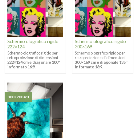
Schermo olografico rigido
Schermo olografico rigido
222×124
300×169
Schermo olografico rigido per
Schermo olografico rigido per
retroproiezione di dimensioni
retroproiezione di dimensioni
222×124 cm e diagonale 100″
300×169 cm e diagonale 135″
in formato 16:9
.
in formato 16:9
.
300X200 4:3