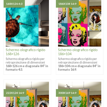
168X126 4:3
186X104 16:9
Schermo olografico rigido
Schermo olografico rigido
168×126
186×104
Schermo olografico rigido per
Schermo olografico rigido per
retroproiezione di dimensioni
retroproiezione di dimensioni
168×126 cm e diagonale 84″ in
186×104 cm e diagonale 84″ in
formato 4:3
.
formato 16:9
.
222X124 16:9
300X169 16:9