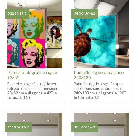
93X52 16:9
240X180 4:3
Pannello olografico rigido
Pannello rigido olografico
93×52
240×180
Pannello olografico rigido per
Pannello rigido olografico per
retroproiezione di dimensioni
retroproiezione di dimensioni
93×52 cm e diagonale 42″ in
240×180 cm e diagonale 120″
formato 16:9
.
in formato 4:3
.
111X62 16:9
135X76 16:9