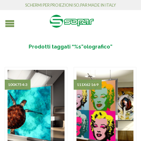
SCHERMI PER PROIEZIONI SO.PAR MADE IN ITALY
Prodotti taggati “%s”olografico”
100X75 4:3
111X62 16:9