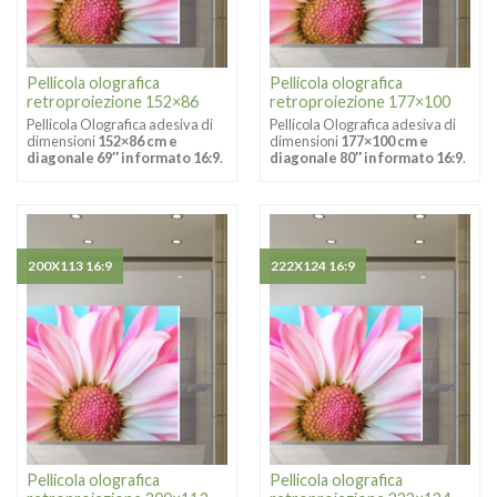
Pellicola olografica
Pellicola olografica
retroproiezione 152×86
retroproiezione 177×100
Pellicola Olografica adesiva di
Pellicola Olografica adesiva di
dimensioni
152×86 cm e
dimensioni
177×100 cm e
diagonale 69″ in formato 16:9
.
diagonale 80″ in formato 16:9
.
200X113 16:9
222X124 16:9
Pellicola olografica
Pellicola olografica