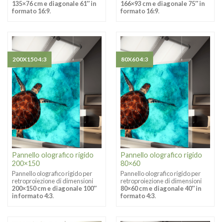
135×76 cm e diagonale 61″ in
166×93 cm e diagonale 75″ in
formato 16:9
.
formato 16:9
.
200X150 4:3
80X60 4:3
Pannello olografico rigido
Pannello olografico rigido
200×150
80×60
Pannello olografico rigido per
Pannello olografico rigido per
retroproiezione di dimensioni
retroproiezione di dimensioni
200×150 cm e diagonale 100″
80×60 cm e diagonale 40″ in
in formato 4:3
.
formato 4:3
.