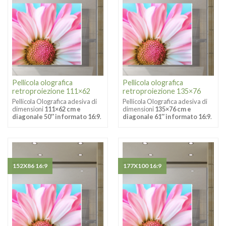
Pellicola olografica
Pellicola olografica
retroproiezione 111×62
retroproiezione 135×76
Pellicola Olografica adesiva di
Pellicola Olografica adesiva di
dimensioni
111×62 cm e
dimensioni
135×76 cm e
diagonale 50″ in formato 16:9
.
diagonale 61″ in formato 16:9
.
152X86 16:9
177X100 16:9