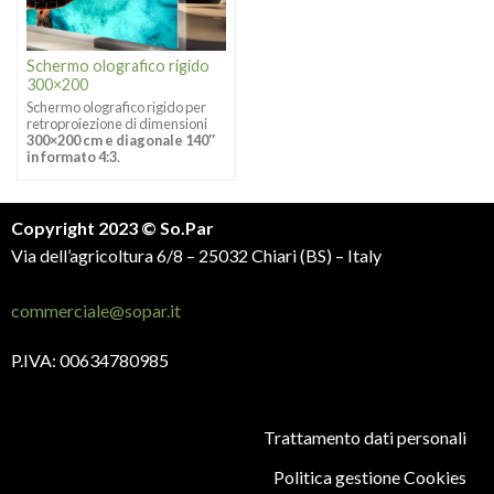
Schermo olografico rigido
300×200
Schermo olografico rigido per
retroproiezione di dimensioni
300×200 cm e diagonale 140″
in formato 4:3
.
Copyright 2023 © So.Par
Via dell’agricoltura 6/8 – 25032 Chiari (BS) – Italy
commerciale@sopar.it
P.IVA: 00634780985
Trattamento dati personali
Politica gestione Cookies