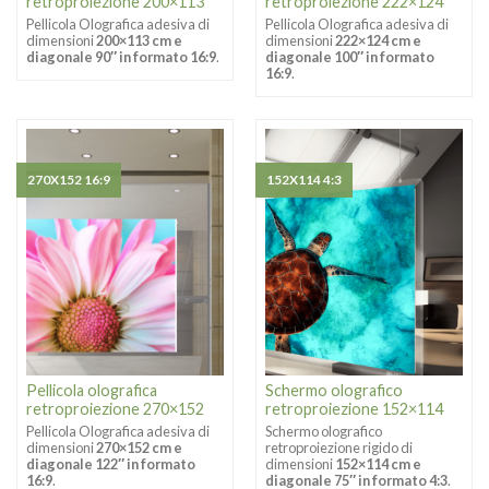
retroproiezione 200×113
retroproiezione 222×124
Pellicola Olografica adesiva di
Pellicola Olografica adesiva di
dimensioni
200×113 cm e
dimensioni
222×124 cm e
diagonale 90″ in formato 16:9
.
diagonale 100″ in formato
16:9
.
270X152 16:9
152X114 4:3
Pellicola olografica
Schermo olografico
retroproiezione 270×152
retroproiezione 152×114
Pellicola Olografica adesiva di
Schermo olografico
dimensioni
270×152 cm e
retroproiezione rigido di
diagonale 122″ in formato
dimensioni
152×114 cm e
16:9
.
diagonale 75″ in formato 4:3
.