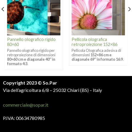
Pannello olografico rigido
Pellicola olografica
80×60
retroproiezione 152×86
Pannello olografico rigido per
Pellicola Olografica adesiva di
retroproiezione di dimensioni
dimensioni
152×86 cm e
80×60 cm e diagonale 40″ in
diagonale 69″ in formato 16:9
.
formato 4:3
.
Copyright 2023 © So.Par
Via dell’agricoltura 6/8 – 25032 Chiari (BS) – Italy
commerciale@sopar.it
P.IVA: 00634780985