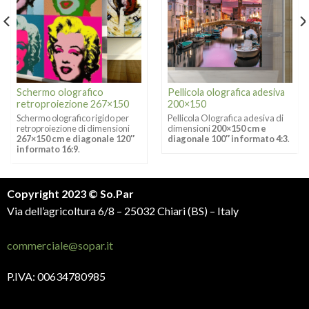
Schermo olografico
Pellicola olografica adesiva
retroproiezione 267×150
200×150
Schermo olografico rigido per
Pellicola Olografica adesiva di
retroproiezione di dimensioni
dimensioni
200×150 cm e
267×150 cm e diagonale 120″
diagonale 100″ in formato 4:3
.
in formato 16:9
.
Copyright 2023 © So.Par
Via dell’agricoltura 6/8 – 25032 Chiari (BS) – Italy
commerciale@sopar.it
P.IVA: 00634780985