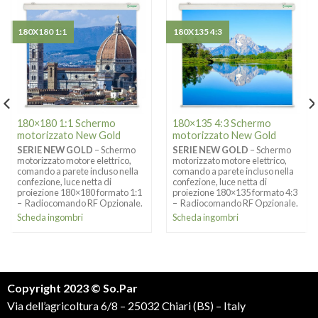
180X180 1:1
180X135 4:3
180×180 1:1 Schermo
180×135 4:3 Schermo
motorizzato New Gold
motorizzato New Gold
SERIE NEW GOLD
– Schermo
SERIE NEW GOLD
– Schermo
motorizzato motore elettrico,
motorizzato motore elettrico,
comando a parete incluso nella
comando a parete incluso nella
confezione, luce netta di
confezione, luce netta di
proiezione 180×180 formato 1:1
proiezione 180×135 formato 4:3
– Radiocomando RF Opzionale.
– Radiocomando RF Opzionale.
Scheda ingombri
Scheda ingombri
Copyright 2023 © So.Par
Via dell’agricoltura 6/8 – 25032 Chiari (BS) – Italy