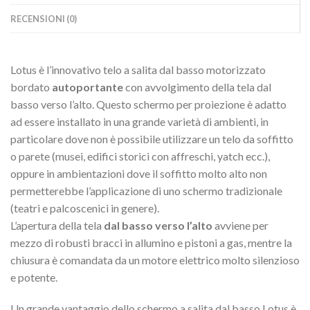
RECENSIONI (0)
Lotus è l’innovativo telo a salita dal basso motorizzato
bordato
autoportante
con avvolgimento della tela dal
basso verso l’alto. Questo schermo per proiezione è adatto
ad essere installato in una grande varietà di ambienti, in
particolare dove non è possibile utilizzare un telo da soffitto
o parete (musei, edifici storici con affreschi, yatch ecc.),
oppure in ambientazioni dove il soffitto molto alto non
permetterebbe l’applicazione di uno schermo tradizionale
(teatri e palcoscenici in genere).
L’apertura della tela
dal basso verso l’alto
avviene per
mezzo di robusti bracci in allumino e pistoni a gas, mentre la
chiusura è comandata da un motore elettrico molto silenzioso
e potente.
Un grande vantaggio dello schermo a salita dal basso Lotus è