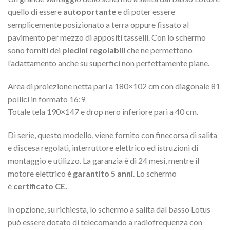
quello di essere
autoportante
e di poter essere
semplicemente posizionato a terra oppure fissato al
pavimento per mezzo di appositi tasselli. Con lo schermo
sono forniti dei
piedini regolabili
che ne permettono
l’adattamento anche su superfici non perfettamente piane.
Area di proiezione netta pari a 180×102 cm con diagonale 81
pollici in formato 16:9
Totale tela 190×147 e drop nero inferiore pari a 40 cm.
Di serie, questo modello, viene fornito con finecorsa di salita
e discesa regolati, interruttore elettrico ed istruzioni di
montaggio e utilizzo. La garanzia è di 24 mesi, mentre il
motore elettrico è
garantito 5 anni
. Lo schermo
è
certificato CE.
In opzione, su richiesta, lo schermo a salita dal basso Lotus
può essere dotato di telecomando a radiofrequenza con