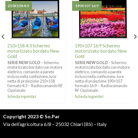
210X158 4:3
190X107 16:9
210×158 4:3 Schermo
190×107 16:9 Schermo
motorizzato bordato New
motorizzato bordato New
Gold
Gold
SERIE NEW GOLD
– Schermo
SERIE NEW GOLD
– Schermo
motorizzato bordato con motore
motorizzato bordato con motore
elettrico, comando a parete
elettrico, comando a parete
incluso nella confezione, luce
incluso nella confezione, luce
netta di proiezione 210×158
netta di proiezione 190×107
formato 4:3 – Radiocomando RF
formato 16:9 – Radiocomando
Opzionale.
RF Opzionale.
Scheda ingombri
Scheda ingombri
Copyright 2023 © So.Par
Via dell’agricoltura 6/8 – 25032 Chiari (BS) – Italy