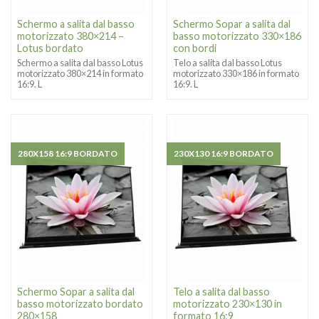
Schermo a salita dal basso
Schermo Sopar a salita dal
motorizzato 380×214 –
basso motorizzato 330×186
Lotus bordato
con bordi
Schermo a salita dal basso Lotus
Telo a salita dal basso Lotus
motorizzato 380×214 in formato
motorizzato 330×186 in formato
16:9. L
16:9. L
280X158 16:9 BORDATO
230X130 16:9 BORDATO
Schermo Sopar a salita dal
Telo a salita dal basso
basso motorizzato bordato
motorizzato 230×130 in
280×158
formato 16:9