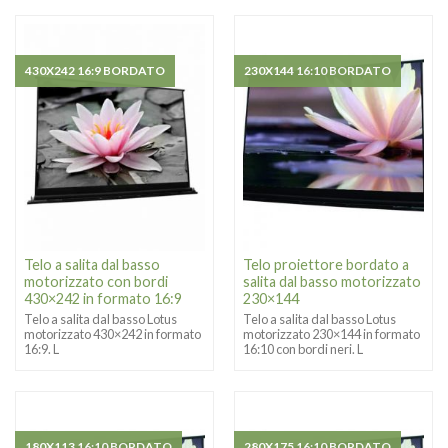
430X242 16:9 BORDATO
230X144 16:10 BORDATO
Telo a salita dal basso
Telo proiettore bordato a
motorizzato con bordi
salita dal basso motorizzato
430×242 in formato 16:9
230×144
Telo a salita dal basso Lotus
Telo a salita dal basso Lotus
motorizzato 430×242 in formato
motorizzato 230×144 in formato
16:9. L
16:10 con bordi neri. L
180X113 16:10 BORDATO
280X175 16:10 BORDATO