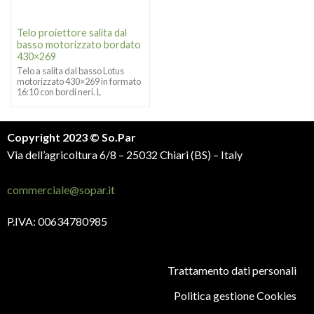
Telo proiettore salita dal
basso motorizzato bordato
430×269
Telo a salita dal basso Lotus
motorizzato 430×269 in formato
16:10 con bordi neri. L
Copyright 2023 © So.Par
Via dell’agricoltura 6/8 – 25032 Chiari (BS) – Italy
commerciale@sopar.it
P.IVA: 00634780985
Trattamento dati personali
Politica gestione Cookies