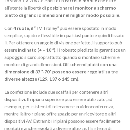
Lo stand TV 70VCE-Shelf è un
carrello mobile
che offre
all’utente la libertà di
posizionare i monitor a schermo
piatto di grandi dimensioni nel miglior modo possibile
.
Con
4 ruote
, il “TV Trolley” può essere spostato in modo
semplice, rapido e flessibile in qualsiasi punto e quindi fissato
lì. Per ottenere un angolo di visione perfetto, il supporto può
essere
inclinato (+ – 10 °)
. Il robusto piedistallo garantisce un
appoggio sicuro, soprattutto quando si montano schermi e
monitor di grandi dimensioni.
Gli schermi piatti con una
dimensione di 37 “-70” possono essere regolati su tre
diverse altezze (129, 137 o 145 cm).
La confezione include due scaffali per contenere altri
dispositivi. Il ripiano superiore può essere utilizzato, ad
esempio, per i sistemi di telecamere in videoconferenza,
mentre l’altro ripiano offre spazio per un ricevitore o altri
dispositivi AV. Entrambi i ripiani possono essere facilmente
montati e anche regolati a diverse altezze. Il sistema di