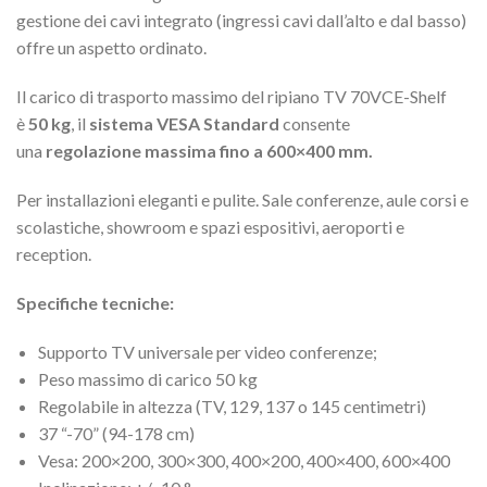
gestione dei cavi integrato (ingressi cavi dall’alto e dal basso)
offre un aspetto ordinato.
Il carico di trasporto massimo del ripiano TV 70VCE-Shelf
è
50 kg
, il
sistema VESA Standard
consente
una
regolazione massima fino a 600×400 mm.
Per installazioni eleganti e pulite. Sale conferenze, aule corsi e
scolastiche, showroom e spazi espositivi, aeroporti e
reception.
Specifiche tecniche:
Supporto TV universale per video conferenze;
Peso massimo di carico 50 kg
Regolabile in altezza (TV, 129, 137 o 145 centimetri)
37 “-70” (94-178 cm)
Vesa: 200×200, 300×300, 400×200, 400×400, 600×400