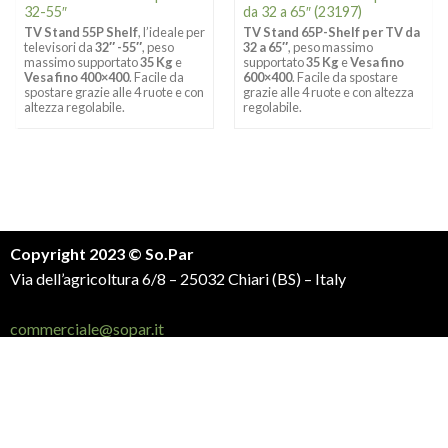
32-55″
da 32 a 65″ (23197)
TV Stand 55P Shelf
, l’ideale per
TV Stand 65P-Shelf per TV da
televisori da
32″ -55″
, peso
32 a 65″
, peso massimo
massimo supportato
35 Kg
e
supportato
35 Kg
e
Vesa fino
Vesa fino 400×400
. Facile da
600×400
. Facile da spostare
spostare grazie alle 4 ruote e con
grazie alle 4 ruote e con altezza
altezza regolabile.
regolabile.
Copyright 2023 © So.Par
Via dell’agricoltura 6/8 – 25032 Chiari (BS) – Italy
commerciale@sopar.it
P.IVA: 00634780985
Trattamento dati personali