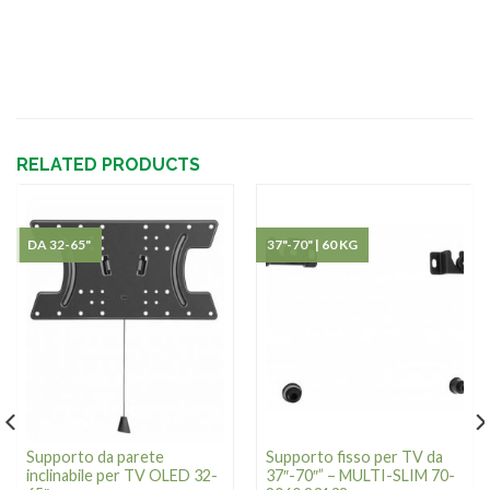
RELATED PRODUCTS
DA 32-65"
37"-70" | 60 KG
Supporto da parete
Supporto fisso per TV da
inclinabile per TV OLED 32-
37″-70″” – MULTI-SLIM 70-