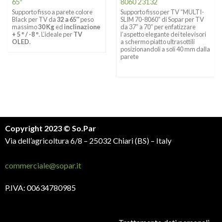
65″
8060 23132
Supporto fisso a parete colore
Supporto fisso per TV “MULTI-
Black per TV da
32 a 65″
peso
SLIM 70-8060” di Sopar per TV
massimo
30 Kg
ed
inclinazione
da 37″ a 70″ per enfatizzare
+ 5 ° / -8 °
. L’ideale per
TV
l’aspetto elegante dei televisori
OLED
.
a schermo piatto ultrasottili
posizionandoli a soli 40 mm dalla
parete
Copyright 2023 © So.Par
Via dell’agricoltura 6/8 – 25032 Chiari (BS) – Italy
commerciale@sopar.it
P.IVA: 00634780985