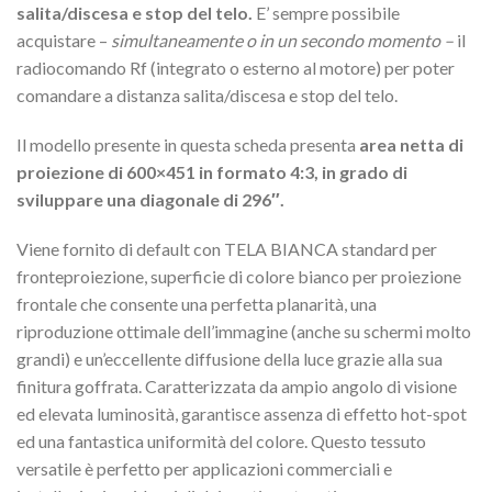
salita/discesa e stop del telo.
E’ sempre possibile
acquistare –
simultaneamente o in un secondo momento –
il
radiocomando Rf (integrato o esterno al motore) per poter
comandare a distanza salita/discesa e stop del telo.
Il modello presente in questa scheda presenta
area netta di
proiezione di 600×451 in formato 4:3, in grado di
sviluppare una diagonale di 296″.
Viene fornito di default con TELA BIANCA standard per
fronteproiezione, superficie di colore bianco per proiezione
frontale che consente una perfetta planarità, una
riproduzione ottimale dell’immagine (anche su schermi molto
grandi) e un’eccellente diffusione della luce grazie alla sua
finitura goffrata. Caratterizzata da ampio angolo di visione
ed elevata luminosità, garantisce assenza di effetto hot-spot
ed una fantastica uniformità del colore. Questo tessuto
versatile è perfetto per applicazioni commerciali e