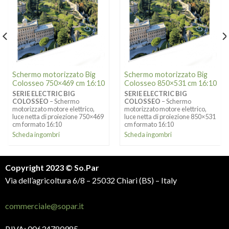
Schermo motorizzato Big
Schermo motorizzato Big
Colosseo 750×469 cm 16:10
Colosseo 850×531 cm 16:10
SERIE ELECTRIC BIG
SERIE ELECTRIC BIG
COLOSSEO
– Schermo
COLOSSEO
– Schermo
motorizzato motore elettrico,
motorizzato motore elettrico,
luce netta di proiezione 750×469
luce netta di proiezione 850×531
cm formato 16:10
cm formato 16:10
Scheda ingombri
Scheda ingombri
Copyright 2023 © So.Par
Via dell’agricoltura 6/8 – 25032 Chiari (BS) – Italy
commerciale@sopar.it
P.IVA: 00634780985