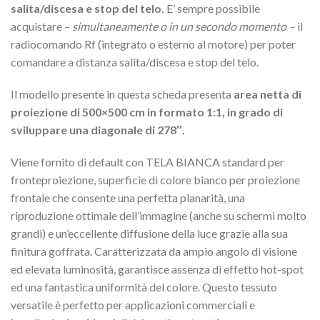
salita/discesa e stop del telo.
E’ sempre possibile
acquistare –
simultaneamente o in un secondo momento –
il
radiocomando Rf (integrato o esterno al motore) per poter
comandare a distanza salita/discesa e stop del telo.
Il modello presente in questa scheda presenta
area netta di
proiezione di 500×500 cm in formato 1:1, in grado di
sviluppare una diagonale di 278″.
Viene fornito di default con TELA BIANCA standard per
fronteproiezione, superficie di colore bianco per proiezione
frontale che consente una perfetta planarità, una
riproduzione ottimale dell’immagine (anche su schermi molto
grandi) e un’eccellente diffusione della luce grazie alla sua
finitura goffrata. Caratterizzata da ampio angolo di visione
ed elevata luminosità, garantisce assenza di effetto hot-spot
ed una fantastica uniformità del colore. Questo tessuto
versatile è perfetto per applicazioni commerciali e