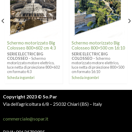
Schermo motorizzato Big
Schermo motorizzato Big
Colosseo 800×500 cm 16:10
Colosseo 800×602 cm 4:3
SERIE ELECTRIC BIG
SERIE ELECTRIC BIG
COLOSSEO
– Schermo
COLOSSEO
– Schermo
motorizzato motore elettrico,
motorizzato motore elettrico,
luce netta di proiezione 800×500
luce netta di proiezione 800×602
cm formato 16:10
cm formato 4:3
Scheda ingombri
Scheda ingombri
Copyright 2023 © So.Par
Via dell’agricoltura 6/8 – 25032 Chiari (BS) – Italy
commerciale@sopar.it
P.IVA: 00634780985