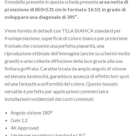
Il modello presente in questa scheda presenta
area netta di
proiezione di 850×531 cm
in formato 16:10, in grado di
sviluppare una diagonale di 395″.
Viene fornito di default con TELA BIANCA standard per
fronteproiezione, superficie di colore bianco per proiezione
frontale che consente una perfetta planarità, una
riproduzione ottimale dell’immagine (anche su schermi molto
grandi) e un’eccellente diffusione della luce grazie alla sua
finitura goffrata. Caratterizzata da ampio angolo di visione
ed elevata luminosità, garantisce assenza di effetto hot-spot
ed una fantastica uniformità del colore. Questo tessuto
versatile è perfetto per applicazioni commerciali e
installazioni residenziali dai costi contenuti.
Angolo visione 180°
Gain 1.2
4K Approved
Ideale per proiettori standard e UST