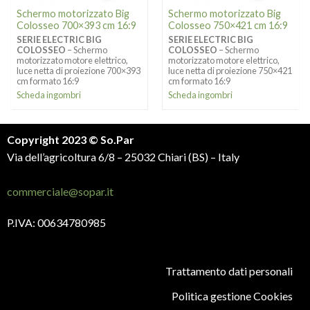
Schermo motorizzato Big
Schermo motorizzato Big
Colosseo 700×393 cm 16:9
Colosseo 750×421 cm 16:9
SERIE ELECTRIC BIG
SERIE ELECTRIC BIG
COLOSSEO
– Schermo
COLOSSEO
– Schermo
motorizzato motore elettrico,
motorizzato motore elettrico,
luce netta di proiezione 700×393
luce netta di proiezione 750×421
cm formato 16:9
cm formato 16:9
Scheda ingombri
Scheda ingombri
Copyright 2023 © So.Par
Via dell’agricoltura 6/8 – 25032 Chiari (BS) – Italy
commerciale@sopar.it
P.IVA: 00634780985
Trattamento dati personali
Politica gestione Cookies