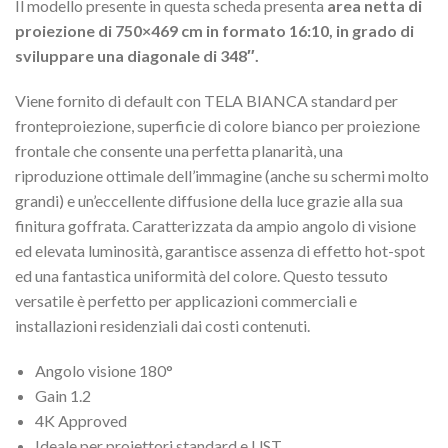
Il modello presente in questa scheda presenta
area netta di
proiezione di 750×469 cm
in formato 16:10, in grado di
sviluppare una diagonale di 348″.
Viene fornito di default con TELA BIANCA standard per
fronteproiezione, superficie di colore bianco per proiezione
frontale che consente una perfetta planarità, una
riproduzione ottimale dell’immagine (anche su schermi molto
grandi) e un’eccellente diffusione della luce grazie alla sua
finitura goffrata. Caratterizzata da ampio angolo di visione
ed elevata luminosità, garantisce assenza di effetto hot-spot
ed una fantastica uniformità del colore. Questo tessuto
versatile è perfetto per applicazioni commerciali e
installazioni residenziali dai costi contenuti.
Angolo visione 180°
Gain 1.2
4K Approved
Ideale per proiettori standard e UST