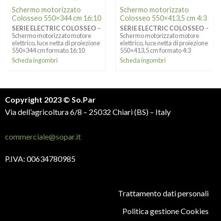
Schermo motorizzato
Schermo motorizzato
Colosseo 550×344 cm 16:10
Colosseo 550×413,5 cm 4:3
SERIE ELECTRIC COLOSSEO
–
SERIE ELECTRIC COLOSSEO
–
Schermo motorizzato motore
Schermo motorizzato motore
elettrico, luce netta di proiezione
elettrico, luce netta di proiezione
550×344 cm formato 16:10
550×413,5 cm formato 4:3
Scheda ingombri
Scheda ingombri
Copyright 2023 © So.Par
Via dell’agricoltura 6/8 – 25032 Chiari (BS) – Italy
commerciale@sopar.it
P.IVA: 00634780985
Trattamento dati personali
Politica gestione Cookies