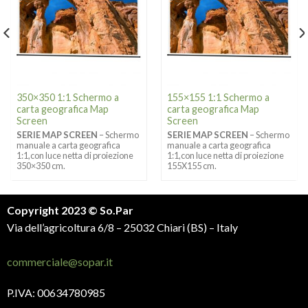
350×350 1:1 Schermo a
155×155 1:1 Schermo a
carta geografica Map
carta geografica Map
Screen
Screen
SERIE MAP SCREEN
– Schermo
SERIE MAP SCREEN
– Schermo
manuale a carta geografica
manuale a carta geografica
1:1,con luce netta di proiezione
1:1,con luce netta di proiezione
350×350 cm.
155X155 cm.
Copyright 2023 © So.Par
Via dell’agricoltura 6/8 – 25032 Chiari (BS) – Italy
commerciale@sopar.it
P.IVA: 00634780985