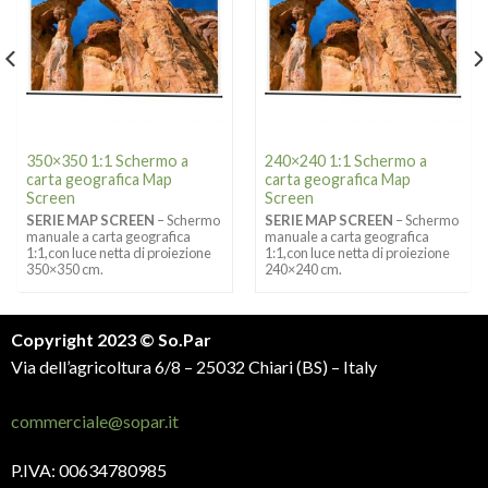
350×350 1:1 Schermo a
240×240 1:1 Schermo a
carta geografica Map
carta geografica Map
Screen
Screen
SERIE MAP SCREEN
– Schermo
SERIE MAP SCREEN
– Schermo
manuale a carta geografica
manuale a carta geografica
1:1,con luce netta di proiezione
1:1,con luce netta di proiezione
350×350 cm.
240×240 cm.
Copyright 2023 © So.Par
Via dell’agricoltura 6/8 – 25032 Chiari (BS) – Italy
commerciale@sopar.it
P.IVA: 00634780985