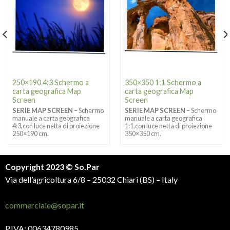
250×190 4:3 Schermo a
350×350 1:1 Schermo a
carta geografica Map
carta geografica Map
Screen
Screen
SERIE MAP SCREEN
– Schermo
SERIE MAP SCREEN
– Schermo
manuale a carta geografica
manuale a carta geografica
4:3,con luce netta di proiezione
1:1,con luce netta di proiezione
250×190 cm.
350×350 cm.
Copyright 2023 © So.Par
Via dell’agricoltura 6/8 – 25032 Chiari (BS) – Italy
commerciale@sopar.it
P.IVA: 00634780985