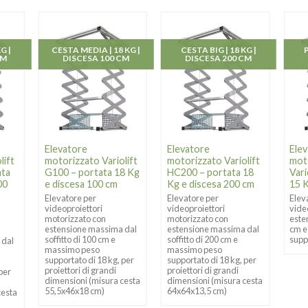
G |
CESTA MEDIA | 18 KG |
CESTA BIG | 18 KG |
CM
DISCESA 100 CM
DISCESA 200 CM
Elevatore
Elevatore
Ele
lift
motorizzato Variolift
motorizzato Variolift
mot
ata
G100 – portata 18 Kg
HC200 – portata 18
Vari
00
e discesa 100 cm
Kg e discesa 200 cm
15 K
Elevatore per
Elevatore per
Elev
videoproiettori
videoproiettori
vide
motorizzato con
motorizzato con
este
estensione massima dal
estensione massima dal
cm e
soffitto di 100 cm e
soffitto di 200 cm e
supp
 dal
massimo peso
massimo peso
supportato di 18 kg, per
supportato di 18 kg, per
proiettori di grandi
proiettori di grandi
 per
dimensioni (misura cesta
dimensioni (misura cesta
55,5x46x18 cm)
64x64x13,5 cm)
cesta