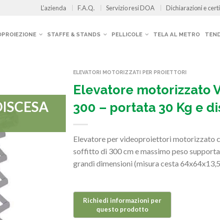
L’azienda
F.A.Q.
Servizio resi DOA
Dichiarazioni e certi
OPROIEZIONE
STAFFE & STANDS
PELLICOLE
TELA AL METRO
TEND
ELEVATORI MOTORIZZATI PER PROIETTORI
Elevatore motorizzato V
 DISCESA
300 – portata 30 Kg e d
Elevatore per videoproiettori motorizzato 
soffitto di 300 cm e massimo peso supportato
grandi dimensioni (misura cesta 64x64x13,