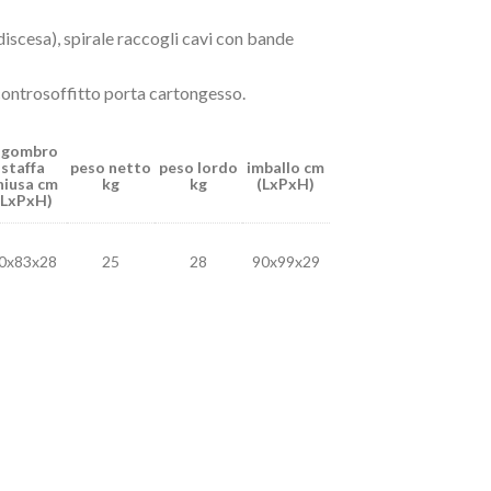
/discesa), spirale raccogli cavi con bande
 controsoffitto porta cartongesso.
ngombro
staffa
peso netto
peso lordo
imballo cm
hiusa cm
kg
kg
(LxPxH)
(LxPxH)
0x83x28
25
28
90x99x29