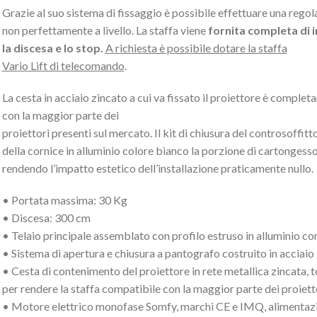
Grazie al suo sistema di fissaggio è possibile effettuare una regol
non perfettamente a livello. La staffa viene
fornita completa di in
la
discesa e lo stop.
A richiesta è possibile dotare la staffa
Vario Lift di telecomando
.
La cesta in acciaio zincato a cui va fissato il proiettore è comple
con la maggior parte dei
proiettori presenti sul mercato. Il kit di chiusura del controsoffitt
della cornice in alluminio colore bianco la porzione di cartongess
rendendo l’impatto estetico dell’installazione praticamente nullo.
• Portata massima: 30 Kg
• Discesa: 300 cm
• Telaio principale assemblato con profilo estruso in alluminio co
• Sistema di apertura e chiusura a pantografo costruito in acciaio 
• Cesta di contenimento del proiettore in rete metallica zincata, 
per rendere la staffa compatibile con la maggior parte dei proiet
• Motore elettrico monofase Somfy, marchi CE e IMQ, alimentaz