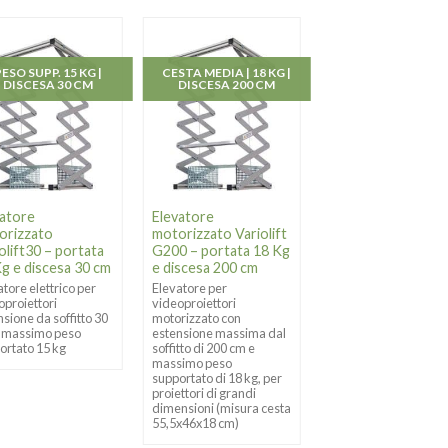
PESO SUPP. 15 KG |
CESTA MEDIA | 18 KG |
PESO SUPP. 18 KG
DISCESA 30 CM
DISCESA 200 CM
DISCESA 30 C
vatore
Elevatore
Elevatore
orizzato
motorizzato Variolift
motorizzato
olift30 – portata
G200 – portata 18 Kg
Variolift41 – port
g e discesa 30 cm
e discesa 200 cm
18 Kg e discesa 3
atore elettrico per
Elevatore per
Elevatore per
oproiettori
videoproiettori
videoproiettori
nsione da soffitto 30
motorizzato con
motorizzato con
 massimo peso
estensione massima dal
estensione massima 
ortato 15 kg
soffitto di 200 cm e
soffitto di 30 cm e
massimo peso
massimo peso
supportato di 18 kg, per
supportato di 18 kg,
proiettori di grandi
compatibile con la
dimensioni (misura cesta
maggior parte dei
55,5x46x18 cm)
proiettori in commerc