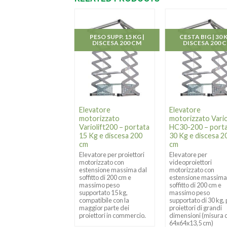
CESTA BIG | 30 KG |
PESO SUPP. 15 KG |
CESTA BIG | 30 K
DISCESA 100 CM
DISCESA 200 CM
DISCESA 200 
vatore
Elevatore
Elevatore
orizzato Variolift
motorizzato
motorizzato Vario
0-100 – portata
Variolift200 – portata
HC30-200 – port
Kg e discesa 100
15 Kg e discesa 200
30 Kg e discesa 2
cm
cm
vatore per
Elevatore per proiettori
Elevatore per
eoproiettori
motorizzato con
videoproiettori
orizzato con
estensione massima dal
motorizzato con
ensione massima dal
soffitto di 200 cm e
estensione massima
itto di 100 cm e
massimo peso
soffitto di 200 cm e
simo peso
supportato 15 kg,
massimo peso
ortato di 30 kg, per
compatibile con la
supportato di 30 kg,
ettori di grandi
maggior parte dei
proiettori di grandi
ensioni (misura cesta
proiettori in commercio.
dimensioni (misura 
64x13,5 cm)
64x64x13,5 cm)