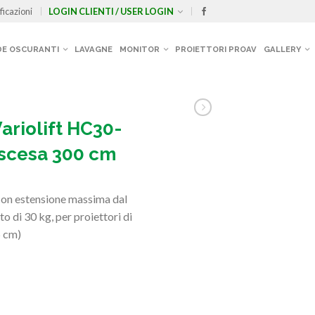
ficazioni
LOGIN CLIENTI / USER LOGIN
E OSCURANTI
LAVAGNE
MONITOR
PROIETTORI PROAV
GALLERY
ariolift HC30-
iscesa 300 cm
con estensione massima dal
 di 30 kg, per proiettori di
5 cm)