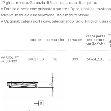
17 giri al minuto. Garanzia di 5 anni dalla data di acquisto.
• Fornito di serie con: pulsante a parete a 3 posizioni (salita/stop
adesive, manuale d’installazione, uso e manutenzione.
• Optional: catena porta cavi, telecomando radio, kit di chiusura
i
cesta porta
codice
portata kg
corsa cm
proiettore
c
cm (LxPxH)
VARIOLIFT
8V017_30
30
300
64x64x13,5
8
HC30-300