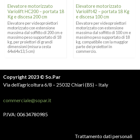
Elevatore motorizzato
Elevatore motorizzato
Variolift HC200 – portata 18
Variolift42 – portata 18 Kg
Kg e discesa 200 cm
e discesa 100 cm
Elevatore per videoproiettori
Elevatore per videoproiettori
motorizzato con estensione
motorizzato con estensione
massima dal soffitto di 200 cm e
massima dal soffitto di 100 cm e
massimo peso supportato di 18
massimo peso supportato di 18
kg, per proiettori di grandi
kg, compatibile con la maggior
dimensioni (misura cesta
parte dei proiettori in
64x64x13,5 cm)
commercio.
Copyright 2023 © So.Par
Via dell’agricoltura 6/8 – 25032 Chiari (BS) – Italy
commerciale@sopar.it
P.IVA: 00634780985
Trattamento dati personali