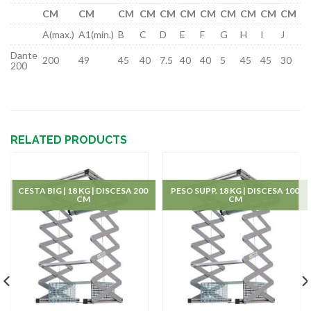
CM
CM
CM
CM
CM
CM
CM
CM
CM
CM
CM
A(max.)
A1(min.)
B
C
D
E
F
G
H
I
J
Dante
200
49
45
40
7.5
40
40
5
45
45
30
200
RELATED PRODUCTS
CESTA BIG | 18 KG | DISCESA 200
PESO SUPP. 18 KG | DISCESA 100
CM
CM