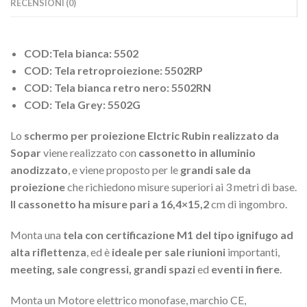
RECENSIONI (0)
COD:Tela bianca: 5502
COD: Tela retroproiezione: 5502RP
COD: Tela bianca retro nero: 5502RN
COD: Tela Grey: 5502G
Lo
schermo per proiezione Elctric Rubin realizzato da
Sopar
viene realizzato con
cassonetto in alluminio
anodizzato
, e viene proposto per le
grandi sale da
proiezione
che richiedono misure superiori ai 3 metri di base.
Il cassonetto ha misure pari a 16,4×15,2
cm di ingombro.
Monta una
tela con certificazione M1 del tipo ignifugo ad
alta riflettenza
, ed è
ideale per sale riunioni
importanti,
meeting, sale congressi, grandi spazi
ed
eventi in fiere
.
Monta un Motore elettrico monofase, marchio CE,