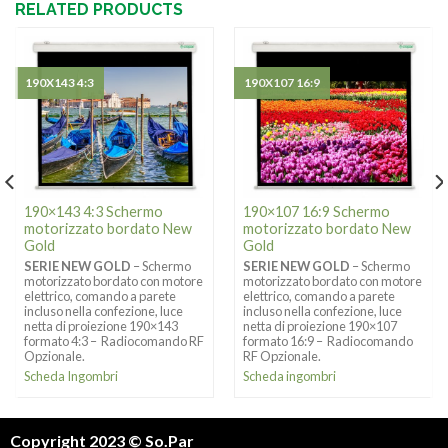
RELATED PRODUCTS
190X143 4:3
190X107 16:9
190×143 4:3 Schermo
190×107 16:9 Schermo
motorizzato bordato New
motorizzato bordato New
Gold
Gold
SERIE NEW GOLD
– Schermo
SERIE NEW GOLD
– Schermo
motorizzato bordato con motore
motorizzato bordato con motore
elettrico, comando a parete
elettrico, comando a parete
incluso nella confezione, luce
incluso nella confezione, luce
netta di proiezione 190×143
netta di proiezione 190×107
formato 4:3 – Radiocomando RF
formato 16:9 – Radiocomando
Opzionale.
RF Opzionale.
Scheda Ingombri
Scheda ingombri
Copyright 2023 © So.Par