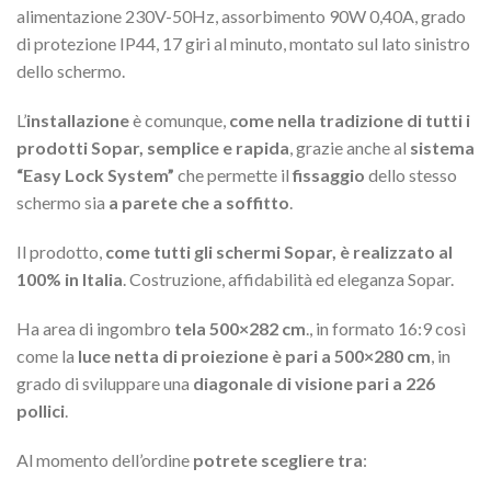
alimentazione 230V-50Hz, assorbimento 90W 0,40A, grado
di protezione IP44, 17 giri al minuto, montato sul lato sinistro
dello schermo.
L’
installazione
è comunque,
come nella tradizione di tutti i
prodotti Sopar, semplice e rapida
, grazie anche al
sistema
“Easy Lock System”
che permette il
fissaggio
dello stesso
schermo sia
a parete che a soffitto
.
Il prodotto,
come tutti gli schermi Sopar, è realizzato al
100% in Italia
. Costruzione, affidabilità ed eleganza Sopar.
Ha area di ingombro
tela 500×282 cm
., in formato 16:9 così
come la
luce netta di proiezione è pari a 500×280 cm
, in
grado di sviluppare una
diagonale di visione pari a 226
pollici
.
Al momento dell’ordine
potrete scegliere tra
: