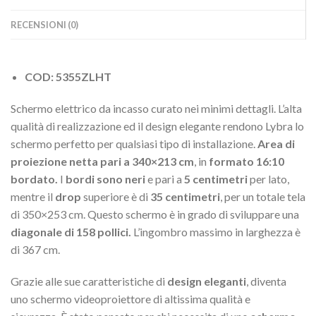
RECENSIONI (0)
COD: 5355ZLHT
Schermo elettrico da incasso curato nei minimi dettagli. L’alta
qualità di realizzazione ed il design elegante rendono Lybra lo
schermo perfetto per qualsiasi tipo di installazione.
Area di
proiezione netta pari a 340×213 cm
, in
formato 16:10
bordato.
I
bordi sono neri
e pari a
5 centimetri
per lato,
mentre il
drop
superiore è di
35 centimetri
, per un totale tela
di 350×253 cm. Questo schermo è in grado di sviluppare una
diagonale di 158 pollici.
L’ingombro massimo in larghezza è
di 367 cm.
Grazie alle sue caratteristiche di
design eleganti
, diventa
uno schermo videoproiettore di altissima qualità e