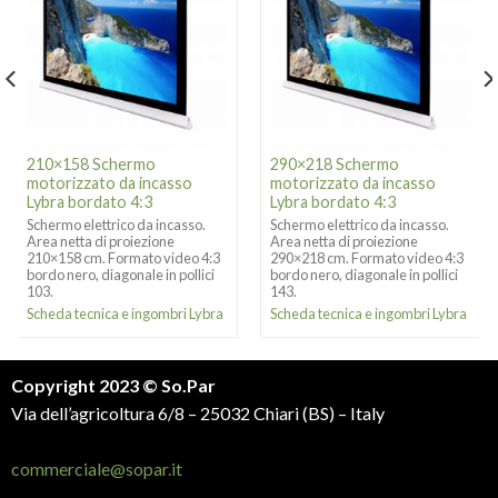
210×158 Schermo
290×218 Schermo
motorizzato da incasso
motorizzato da incasso
Lybra bordato 4:3
Lybra bordato 4:3
Schermo elettrico da incasso.
Schermo elettrico da incasso.
Area netta di proiezione
Area netta di proiezione
210×158 cm. Formato video 4:3
290×218 cm. Formato video 4:3
bordo nero, diagonale in pollici
bordo nero, diagonale in pollici
103.
143.
Scheda tecnica e ingombri Lybra
Scheda tecnica e ingombri Lybra
Copyright 2023 © So.Par
Via dell’agricoltura 6/8 – 25032 Chiari (BS) – Italy
commerciale@sopar.it