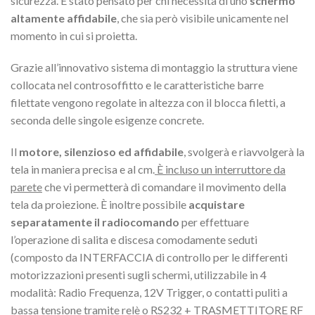
sicurezza. È stato pensato per chi necessita di uno
schermo
altamente affidabile
, che sia però visibile unicamente nel
momento in cui si proietta.
Grazie all’innovativo sistema di montaggio la struttura viene
collocata nel controsoffitto e le caratteristiche barre
filettate vengono regolate in altezza con il blocca filetti, a
seconda delle singole esigenze concrete.
Il
motore, silenzioso ed affidabile
, svolgerà e riavvolgerà la
tela in maniera precisa e al cm.
È incluso un interruttore da
parete
che vi permetterà di comandare il movimento della
tela da proiezione. È inoltre possibile
acquistare
separatamente il radiocomando
per effettuare
l’operazione di salita e discesa comodamente seduti
(composto da INTERFACCIA di controllo per le differenti
motorizzazioni presenti sugli schermi, utilizzabile in 4
modalità: Radio Frequenza, 12V Trigger, o contatti puliti a
bassa tensione tramite relè o RS232 + TRASMETTITORE RF