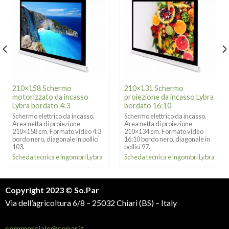
210×158 Schermo
210×131 Schermo
motorizzato da incasso
proiezione da incasso Lybra
Lybra bordato 4:3
bordato 16:10
Schermo elettrico da incasso.
Schermo elettrico da incasso.
Area netta di proiezione
Area netta di proiezione
210×158 cm. Formato video 4:3
210×134 cm. Formato video
bordo nero, diagonale in pollici
16:10 bordo nero, diagonale in
103.
pollici 97.
Scheda tecnica e ingombri Lybra
Scheda tecnica e ingombri Lybra
Copyright 2023 © So.Par
Via dell’agricoltura 6/8 – 25032 Chiari (BS) – Italy
commerciale@sopar.it