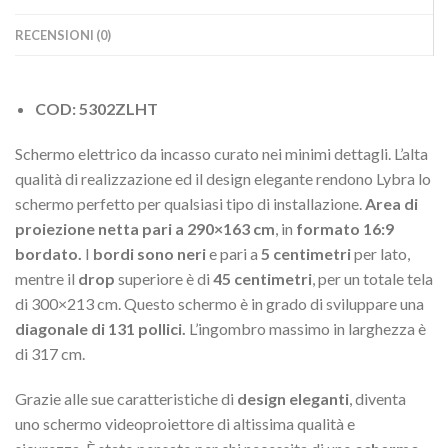
RECENSIONI (0)
COD: 5302ZLHT
Schermo elettrico da incasso curato nei minimi dettagli. L’alta
qualità di realizzazione ed il design elegante rendono Lybra lo
schermo perfetto per qualsiasi tipo di installazione.
Area di
proiezione netta pari a 290×163 cm
, in
formato 16:9
bordato.
I
bordi sono neri
e pari a
5 centimetri
per lato,
mentre il
drop
superiore è di
45 centimetri
, per un totale tela
di 300×213 cm. Questo schermo è in grado di sviluppare una
diagonale di 131 pollici.
L’ingombro massimo in larghezza è
di 317 cm.
Grazie alle sue caratteristiche di
design eleganti
, diventa
uno schermo videoproiettore di altissima qualità e