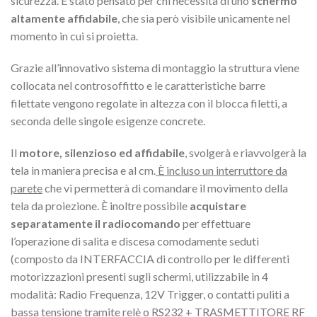
sicurezza. È stato pensato per chi necessita di uno
schermo
altamente affidabile
, che sia però visibile unicamente nel
momento in cui si proietta.
Grazie all’innovativo sistema di montaggio la struttura viene
collocata nel controsoffitto e le caratteristiche barre
filettate vengono regolate in altezza con il blocca filetti, a
seconda delle singole esigenze concrete.
Il
motore, silenzioso ed affidabile
, svolgerà e riavvolgerà la
tela in maniera precisa e al cm.
È incluso un interruttore da
parete
che vi permetterà di comandare il movimento della
tela da proiezione. È inoltre possibile
acquistare
separatamente il radiocomando
per effettuare
l’operazione di salita e discesa comodamente seduti
(composto da INTERFACCIA di controllo per le differenti
motorizzazioni presenti sugli schermi, utilizzabile in 4
modalità: Radio Frequenza, 12V Trigger, o contatti puliti a
bassa tensione tramite relè o RS232 + TRASMETTITORE RF