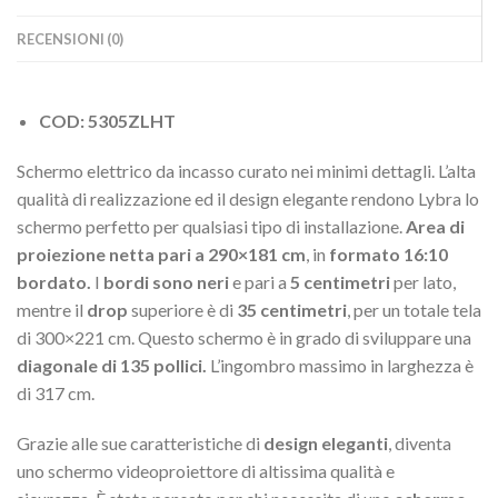
RECENSIONI (0)
COD: 5305ZLHT
Schermo elettrico da incasso curato nei minimi dettagli. L’alta
qualità di realizzazione ed il design elegante rendono Lybra lo
schermo perfetto per qualsiasi tipo di installazione.
Area di
proiezione netta pari a 290×181 cm
, in
formato 16:10
bordato.
I
bordi sono neri
e pari a
5 centimetri
per lato,
mentre il
drop
superiore è di
35 centimetri
, per un totale tela
di 300×221 cm. Questo schermo è in grado di sviluppare una
diagonale di 135 pollici.
L’ingombro massimo in larghezza è
di 317 cm.
Grazie alle sue caratteristiche di
design eleganti
, diventa
uno schermo videoproiettore di altissima qualità e