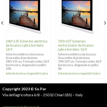
240×135 Schermo elettrico
190×107 Schermo
da incasso Lybra bordato
motorizzato da incasso
16:9
Lybra bordato 16:9
Schermo elettrico da incasso.
Schermo elettrico da incasso.
Area netta di proiezione
Area netta di proiezione
240×135 cm. Formato video 16:9
190×107 cm. Formato video 16:9
bordo nero, diagonale in pollici
bordo nero, diagonale in pollici
108.
86.
Scheda tecnica e ingombri Lybra
Scheda tecnica e ingombri Lybra
Copyright 2023 © So.Par
Via dell’agricoltura 6/8 – 25032 Chiari (BS) – Italy
commerciale@sopar.it