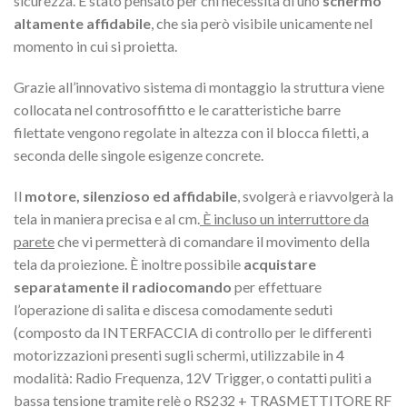
sicurezza. È stato pensato per chi necessita di uno
schermo
altamente affidabile
, che sia però visibile unicamente nel
momento in cui si proietta.
Grazie all’innovativo sistema di montaggio la struttura viene
collocata nel controsoffitto e le caratteristiche barre
filettate vengono regolate in altezza con il blocca filetti, a
seconda delle singole esigenze concrete.
Il
motore, silenzioso ed affidabile
, svolgerà e riavvolgerà la
tela in maniera precisa e al cm.
È incluso un interruttore da
parete
che vi permetterà di comandare il movimento della
tela da proiezione. È inoltre possibile
acquistare
separatamente il radiocomando
per effettuare
l’operazione di salita e discesa comodamente seduti
(composto da INTERFACCIA di controllo per le differenti
motorizzazioni presenti sugli schermi, utilizzabile in 4
modalità: Radio Frequenza, 12V Trigger, o contatti puliti a
bassa tensione tramite relè o RS232 + TRASMETTITORE RF