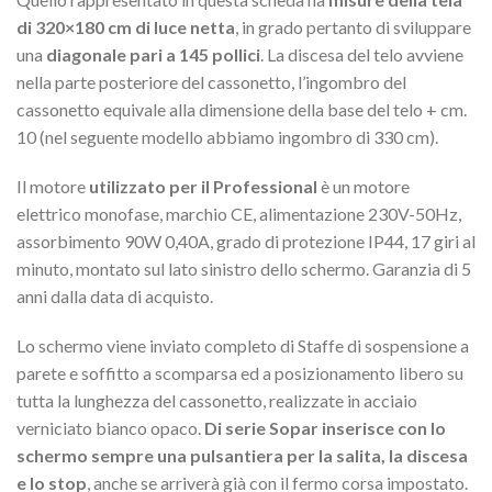
di 320×180 cm di luce netta
, in grado pertanto di sviluppare
una
diagonale pari a 145 pollici
. La discesa del telo avviene
nella parte posteriore del cassonetto, l’ingombro del
cassonetto equivale alla dimensione della base del telo + cm.
10 (nel seguente modello abbiamo ingombro di 330 cm).
Il motore
utilizzato per il Professional
è un motore
elettrico monofase, marchio CE, alimentazione 230V-50Hz,
assorbimento 90W 0,40A, grado di protezione IP44, 17 giri al
minuto, montato sul lato sinistro dello schermo. Garanzia di 5
anni dalla data di acquisto.
Lo schermo viene inviato completo di Staffe di sospensione a
parete e soffitto a scomparsa ed a posizionamento libero su
tutta la lunghezza del cassonetto, realizzate in acciaio
verniciato bianco opaco.
Di serie Sopar inserisce con lo
schermo sempre una pulsantiera per la salita, la discesa
e lo stop
, anche se arriverà già con il fermo corsa impostato.