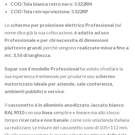
COD:Tela bianca retro nero: 5322RN
COD:Tela retroproiezione: 5322RP
Lo
schermo per proiezione elettrico Professional
dal
nome dice già la sua collocazione,
è adatto ad uso
Professionale e per chi necessita di dimensioni
piuttosto grandi
, perché vengono
realizzate misura fino a
mt. 3,50 di larghezza
.
Sopar con il modello Professional
ha voluto sfruttare la
sua esperienza trentennale per produrre uno
schermo
motorizzato ideale per aziende, sale conferenza,
ambienti pubblici e service
.
Il
cassonetto è in alluminio anodizzato
,
laccato bianco
RAL9010
con una
linea
semplice e lineare ma allo stesso
tempo
ricercata e non banale
, come solo un’azienda italiana
sa realizzare. Le misure del cassonetto sono di 105×112 mm.
Quello rappresentato in questa scheda ha
misure della tela