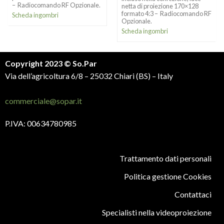
– Radiocomando RF Opzionale.
netta di proiezione 170×128
formato 4:3 – Radiocomando RF
Scheda ingombri
Opzionale.
Scheda ingombri
Copyright 2023 © So.Par
Via dell’agricoltura 6/8 – 25032 Chiari (BS) – Italy
commerciale@sopar.it
P.IVA: 00634780985
Trattamento dati personali
Politica gestione Cookies
Contattaci
Specialisti nella videoproiezione