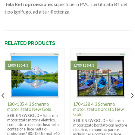
Tela Retroproiezione
: superficie in PVC, certificata B1 del
tipo ignifugo, ad alta riflettenza.
RELATED PRODUCTS
180X135 4:3
170X128 4:3
180×135 4:3 Schermo
170×128 4:3 Schermo
motorizzato New Gold
motorizzato bordato New
Gold
SERIE NEW GOLD
– Schermo
motorizzato motore elettrico,
SERIE NEW GOLD
– Schermo
comando a parete incluso nella
motorizzato bordato con motore
confezione, luce netta di
elettrico, comando a parete
proiezione 180×135 formato 4:3
incluso nella confezione, luce