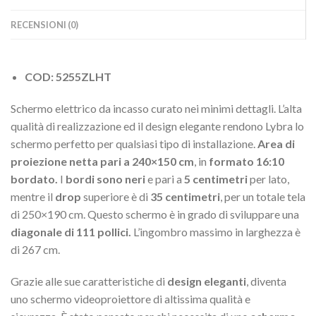
RECENSIONI (0)
COD: 5255ZLHT
Schermo elettrico da incasso curato nei minimi dettagli. L’alta
qualità di realizzazione ed il design elegante rendono Lybra lo
schermo perfetto per qualsiasi tipo di installazione.
Area di
proiezione netta pari a 240×150 cm
, in
formato 16:10
bordato.
I
bordi sono neri
e pari a
5 centimetri
per lato,
mentre il
drop
superiore è di
35 centimetri
, per un totale tela
di 250×190 cm. Questo schermo è in grado di sviluppare una
diagonale di 111 pollici.
L’ingombro massimo in larghezza è
di 267 cm.
Grazie alle sue caratteristiche di
design eleganti
, diventa
uno schermo videoproiettore di altissima qualità e