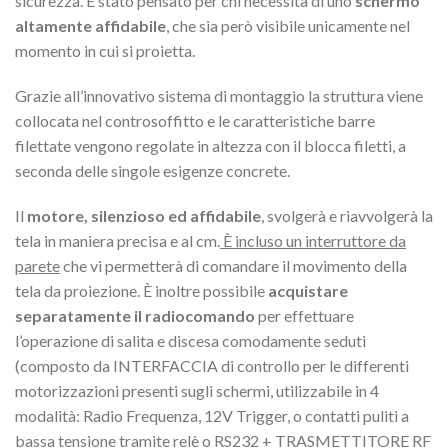
sicurezza. È stato pensato per chi necessita di uno
schermo
altamente affidabile
, che sia però visibile unicamente nel
momento in cui si proietta.
Grazie all’innovativo sistema di montaggio la struttura viene
collocata nel controsoffitto e le caratteristiche barre
filettate vengono regolate in altezza con il blocca filetti, a
seconda delle singole esigenze concrete.
Il
motore, silenzioso ed affidabile
, svolgerà e riavvolgerà la
tela in maniera precisa e al cm.
È incluso un interruttore da
parete
che vi permetterà di comandare il movimento della
tela da proiezione. È inoltre possibile
acquistare
separatamente il radiocomando
per effettuare
l’operazione di salita e discesa comodamente seduti
(composto da INTERFACCIA di controllo per le differenti
motorizzazioni presenti sugli schermi, utilizzabile in 4
modalità: Radio Frequenza, 12V Trigger, o contatti puliti a
bassa tensione tramite relè o RS232 + TRASMETTITORE RF