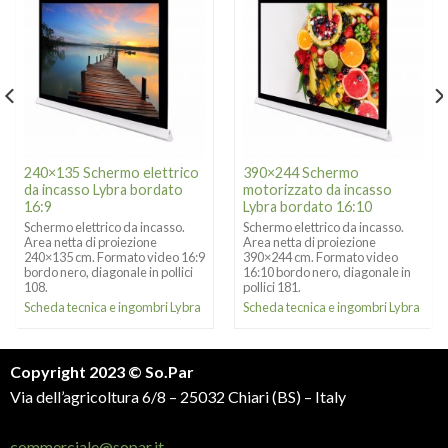
240×135 Schermo elettrico
390×244 Schermo
da incasso Lybra bordato
motorizzato da incasso
16:9
Lybra bordato 16:10
Schermo elettrico da incasso.
Schermo elettrico da incasso.
Area netta di proiezione
Area netta di proiezione
240×135 cm. Formato video 16:9
390×244 cm. Formato video
bordo nero, diagonale in pollici
16:10 bordo nero, diagonale in
108.
pollici 181.
Scheda tecnica e ingombri Lybra
Scheda tecnica e ingombri Lybra
Copyright 2023 © So.Par
Via dell’agricoltura 6/8 – 25032 Chiari (BS) – Italy
commerciale@sopar.it