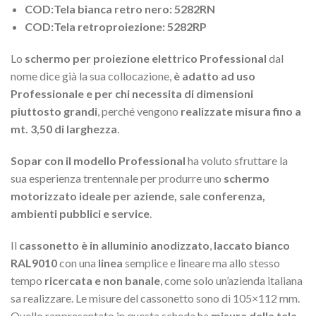
COD:Tela bianca retro nero: 5282RN
COD:Tela retroproiezione: 5282RP
Lo
schermo per proiezione elettrico Professional
dal
nome dice già la sua collocazione,
è adatto ad uso
Professionale e per chi necessita di dimensioni
piuttosto grandi
, perché vengono
realizzate misura fino a
mt. 3,50 di larghezza
.
Sopar con il modello Professional
ha voluto sfruttare la
sua esperienza trentennale per produrre uno
schermo
motorizzato ideale per aziende, sale conferenza,
ambienti pubblici e service
.
Il
cassonetto è in alluminio anodizzato
,
laccato bianco
RAL9010
con una
linea
semplice e lineare ma allo stesso
tempo
ricercata e non banale
, come solo un’azienda italiana
sa realizzare. Le misure del cassonetto sono di 105×112 mm.
Quello rappresentato in questa scheda ha
misure della tela