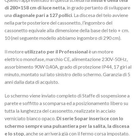
di 280×158 cm di luce netta
, in grado pertanto di sviluppare
una
diagonale pari a 127 pollici
. La discesa del telo avviene
nella parte posteriore del cassonetto, l’ingombro del
cassonetto equivale alla dimensione della base del telo + cm.
10 (nel seguente modello abbiamo ingombro di 290 cm).
Il motore
utilizzato per il Professional
è un motore
elettrico monofase, marchio CE, alimentazione 230V-50Hz,
assorbimento 90W 0,40A, grado di protezione IP44, 17 giri al
minuto, montato sul lato sinistro dello schermo. Garanzia di 5
anni dalla data di acquisto.
Lo schermo viene inviato completo di Staffe di sospensione a
parete e soffitto a scomparsa ed a posizionamento libero su
tutta la lunghezza del cassonetto, realizzate in acciaio
verniciato bianco opaco.
Di serie Sopar inserisce con lo
schermo sempre una pulsantiera per la salita, la discesa
e lo stop
, anche se arriverà già con il fermo corsa impostato.