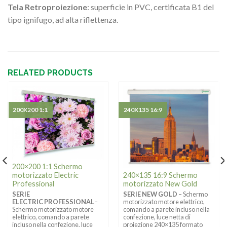
Tela Retroproiezione
: superficie in PVC, certificata B1 del
tipo ignifugo, ad alta riflettenza.
RELATED PRODUCTS
200X200 1:1
240X135 16:9
200×200 1:1 Schermo
motorizzato Electric
240×135 16:9 Schermo
Professional
motorizzato New Gold
SERIE
SERIE NEW GOLD
– Schermo
ELECTRIC PROFESSIONAL
–
motorizzato motore elettrico,
Schermo motorizzato motore
comando a parete incluso nella
elettrico, comando a parete
confezione, luce netta di
incluso nella confezione, luce
proiezione 240×135 formato