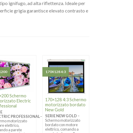
tipo ignifugo, ad alta riflettenza. Ideale per
erficie grigia garantisce elevato contrasto e
X200
170X128 4:3
220X220 1:1
×200 Schermo
170×128 4:3 Schermo
220×220 Schermo
rizzato Electric
motorizzato bordato
motorizzato New
fessional
New Gold
Gold
IE
SERIE NEW GOLD
–
SERIE NEW GOLD
–
CTRIC PROFESSIONAL
–
Schermo motorizzato
Schermo motorizzato
rmo motorizzato
bordato con motore
motore elettrico
re elettrico,
elettrico, comando a
Elero, comando a par
ndo a parete