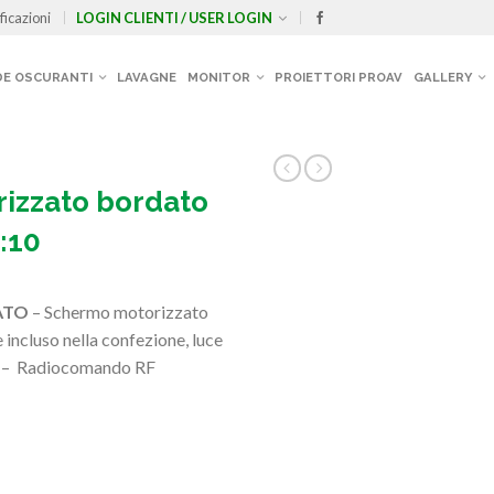
ficazioni
LOGIN CLIENTI / USER LOGIN
E OSCURANTI
LAVAGNE
MONITOR
PROIETTORI PROAV
GALLERY
izzato bordato
:10
DATO
– Schermo motorizzato
incluso nella confezione, luce
0 – Radiocomando RF