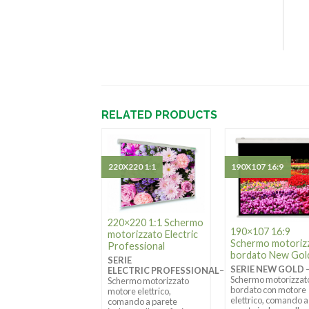
RELATED PRODUCTS
X101 16:9
220X220 1:1
190X107 16:9
220×220 1:1 Schermo
×101 16:9
190×107 16:9
motorizzato Electric
ermo motorizzato
Schermo motoriz
Professional
w Gold
bordato New Gol
SERIE
RIE NEW GOLD
–
SERIE NEW GOLD
ELECTRIC PROFESSIONAL
–
ermo motorizzato
Schermo motorizzat
Schermo motorizzato
re elettrico,
bordato con motore
motore elettrico,
ando a parete
elettrico, comando a
comando a parete