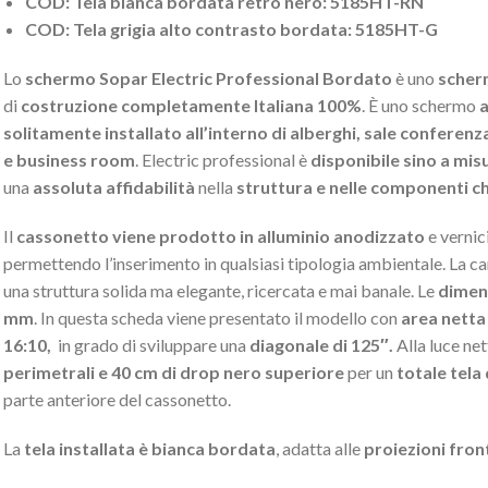
COD: Tela bianca bordata retro nero: 5185HT-RN
COD: Tela grigia alto contrasto bordata: 5185HT-G
Lo
schermo Sopar Electric Professional Bordato
è uno
scher
di
costruzione completamente Italiana 100%
. È uno schermo
a
solitamente installato all’interno di alberghi, sale conferenz
e business room
. Electric professional è
disponibile sino a mis
una
assoluta affidabilità
nella
struttura e nelle componenti ch
Il
cassonetto viene prodotto in alluminio anodizzato
e vernic
permettendo l’inserimento in qualsiasi tipologia ambientale. La car
una struttura solida ma elegante, ricercata e mai banale. Le
dimen
mm
. In questa scheda viene presentato il modello con
area netta
16:10,
in grado di sviluppare una
diagonale di 125″.
Alla luce ne
perimetrali e 40 cm di drop nero superiore
per un
totale tela
parte anteriore del cassonetto.
La
tela installata è bianca bordata
, adatta alle
proiezioni front