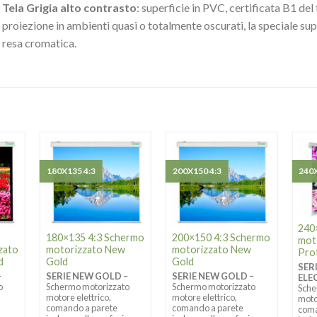
Tela Grigia alto contrasto
: superficie in PVC, certificata B1 del 
proiezione in ambienti quasi o totalmente oscurati, la speciale sup
resa cromatica.
180X135 4:3
200X150 4:3
240
240
180×135 4:3 Schermo
200×150 4:3 Schermo
moto
zato
motorizzato New
motorizzato New
Pro
d
Gold
Gold
SER
–
SERIE NEW GOLD
–
SERIE NEW GOLD
–
ELE
o
Schermo motorizzato
Schermo motorizzato
Sche
motore elettrico,
motore elettrico,
moto
comando a parete
comando a parete
coma