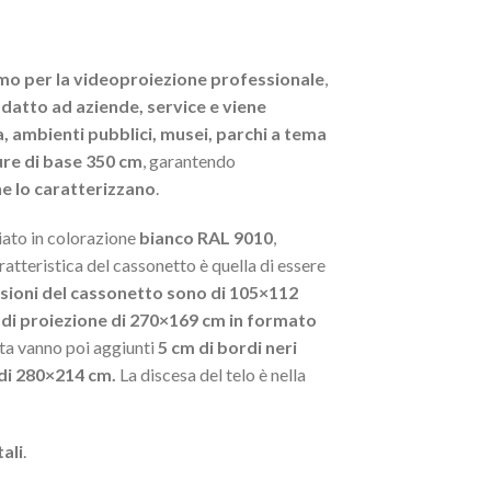
mo per la videoproiezione professionale
,
datto ad aziende, service e viene
a, ambienti pubblici, musei, parchi a tema
ure di base 350 cm
, garantendo
e lo caratterizzano
.
iato in colorazione
bianco RAL 9010
,
atteristica del cassonetto è quella di essere
sioni del cassonetto sono di 105×112
 di proiezione di 270×169 cm in formato
tta vanno poi aggiunti
5 cm di bordi neri
 di 280×214 cm.
La discesa del telo è nella
ali
.