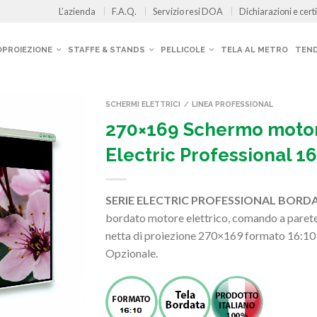
L’azienda
F.A.Q.
Servizio resi DOA
Dichiarazioni e certi
OPROIEZIONE
STAFFE & STANDS
PELLICOLE
TELA AL METRO
TEND
SCHERMI ELETTRICI
LINEA PROFESSIONAL
/
270×169 Schermo motor
Electric Professional 16
SERIE ELECTRIC PROFESSIONAL BOR
bordato motore elettrico, comando a parete 
netta di proiezione 270×169 formato 16:1
Opzionale.