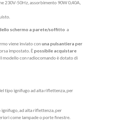
ione 230V-50Hz, assorbimento 90W 0,40A,
uisto.
 dello schermo a parete/soffitto
a
ermo viene inviato con
una pulsantiera per
 corsa impostato. È
possibile acquistare
. Il modello con radiocomando è dotato di
l tipo ignifugo ad alta riflettenza, per
ignifugo, ad alta riflettenza, per
steriori come lampade o porte finestre.