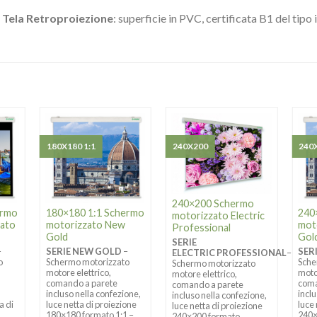
Tela Retroproiezione
: superficie in PVC, certificata B1 del tipo 
180X180 1:1
240X200
240
240×200 Schermo
ermo
180×180 1:1 Schermo
240
motorizzato Electric
dato
motorizzato New
mot
Professional
Gold
Gol
SERIE
–
SERIE NEW GOLD
–
SER
ELECTRIC PROFESSIONAL
–
o
Schermo motorizzato
Sche
Schermo motorizzato
motore elettrico,
moto
motore elettrico,
comando a parete
coma
comando a parete
incluso nella confezione,
incl
incluso nella confezione,
a di
luce netta di proiezione
luce
luce netta di proiezione
180×180 formato 1:1 –
240×
240×200 formato