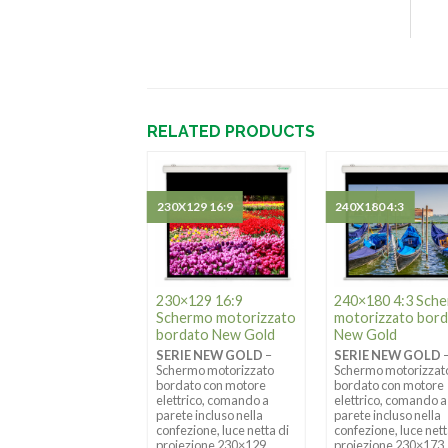
RELATED PRODUCTS
X120 4:3
230X129 16:9
240X180 4:3
×120 4:3 Schermo
230×129 16:9
240×180 4:3 Sch
torizzato New
Schermo motorizzato
motorizzato bor
ld
bordato New Gold
New Gold
RIE NEW GOLD
–
SERIE NEW GOLD
–
SERIE NEW GOLD
ermo motorizzato
Schermo motorizzato
Schermo motorizzat
re elettrico,
bordato con motore
bordato con motore
ando a parete
elettrico, comando a
elettrico, comando a
uso nella confezione,
parete incluso nella
parete incluso nella
 netta di proiezione
confezione, luce netta di
confezione, luce nett
×120 formato 4:3 –
proiezione 230×129
proiezione 230×173