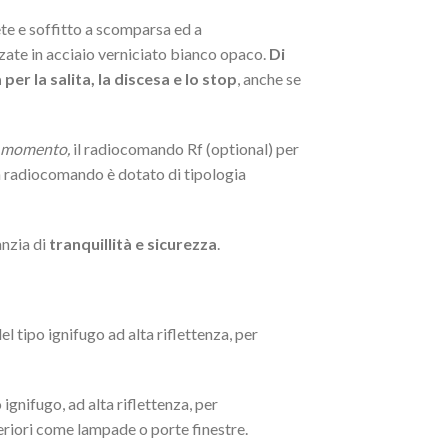
te e soffitto a scomparsa ed a
zate in acciaio verniciato bianco opaco.
Di
r la salita, la discesa e lo stop
, anche se
o momento,
il radiocomando Rf (optional) per
on radiocomando è dotato di tipologia
nzia di
tranquillità e sicurezza
.
l tipo ignifugo ad alta riflettenza, per
ignifugo, ad alta riflettenza, per
steriori come lampade o porte finestre.