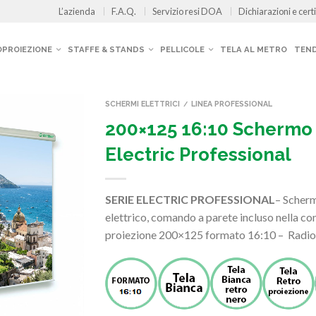
L’azienda
F.A.Q.
Servizio resi DOA
Dichiarazioni e certi
OPROIEZIONE
STAFFE & STANDS
PELLICOLE
TELA AL METRO
TEND
SCHERMI ELETTRICI
LINEA PROFESSIONAL
/
200×125 16:10 Schermo
Electric Professional
SERIE ELECTRIC PROFESSIONAL
– Scher
elettrico, comando a parete incluso nella con
proiezione 200×125 formato 16:10 – Radi