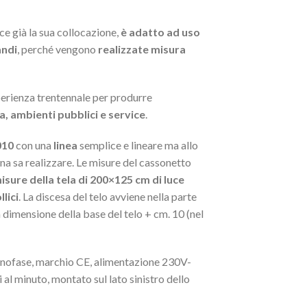
e già la sua collocazione,
è adatto ad uso
andi
, perché vengono
realizzate misura
perienza trentennale per produrre
, ambienti pubblici e service
.
010
con una
linea
semplice e lineare ma allo
ana sa realizzare. Le misure del cassonetto
isure della tela di 200×125 cm di luce
lici
. La discesa del telo avviene nella parte
 dimensione della base del telo + cm. 10 (nel
nofase, marchio CE, alimentazione 230V-
l minuto, montato sul lato sinistro dello