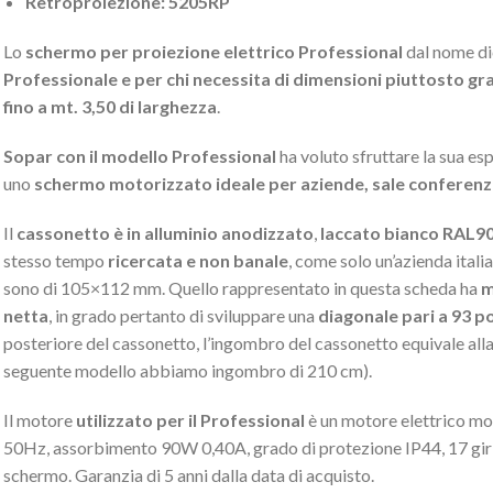
Retroproiezione: 5205RP
Lo
schermo per proiezione elettrico Professional
dal nome dic
Professionale e per chi necessita di dimensioni piuttosto gr
fino a mt. 3,50 di larghezza
.
Sopar con il modello Professional
ha voluto sfruttare la sua es
uno
schermo motorizzato ideale per aziende, sale conferenza
Il
cassonetto è in alluminio anodizzato
,
laccato bianco RAL9
stesso tempo
ricercata e non banale
, come solo un’azienda itali
sono di 105×112 mm. Quello rappresentato in questa scheda ha
m
netta
, in grado pertanto di sviluppare una
diagonale pari a 93 pol
posteriore del cassonetto, l’ingombro del cassonetto equivale alla
seguente modello abbiamo ingombro di 210 cm).
Il motore
utilizzato per il Professional
è un motore elettrico mo
50Hz, assorbimento 90W 0,40A, grado di protezione IP44, 17 giri a
schermo. Garanzia di 5 anni dalla data di acquisto.