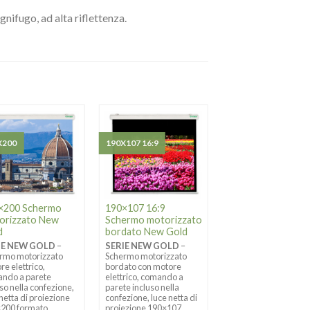
ignifugo, ad alta riflettenza.
X200
190X107 16:9
240X180 4:3
×200 Schermo
190×107 16:9
240×180 4:3 Sche
orizzato New
Schermo motorizzato
motorizzato New
d
bordato New Gold
Gold
IE NEW GOLD
–
SERIE NEW GOLD
–
SERIE NEW GOLD
–
rmo motorizzato
Schermo motorizzato
Schermo motorizzato
re elettrico,
bordato con motore
motore elettrico,
ndo a parete
elettrico, comando a
comando a parete
uso nella confezione,
parete incluso nella
incluso nella confezio
 netta di proiezione
confezione, luce netta di
luce netta di proiezio
200 formato
proiezione 190×107
240×180 formato 4:3