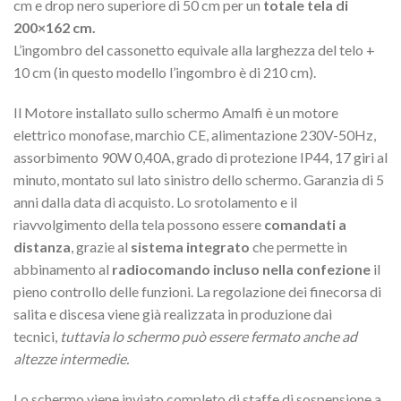
cm e drop nero superiore di 50 cm per un
totale tela di
200×162 cm.
L’ingombro del cassonetto equivale alla larghezza del telo +
10 cm (in questo modello l’ingombro è di 210 cm).
Il Motore installato sullo schermo Amalfi è un motore
elettrico monofase, marchio CE, alimentazione 230V-50Hz,
assorbimento 90W 0,40A, grado di protezione IP44, 17 giri al
minuto, montato sul lato sinistro dello schermo. Garanzia di 5
anni dalla data di acquisto. Lo srotolamento e il
riavvolgimento della tela possono essere
comandati a
distanza
, grazie al
sistema integrato
che permette in
abbinamento al
radiocomando incluso nella confezione
il
pieno controllo delle funzioni. La regolazione dei finecorsa di
salita e discesa viene già realizzata in produzione dai
tecnici,
tuttavia lo schermo può essere fermato anche ad
altezze intermedie.
Lo schermo viene inviato completo di staffe di sospensione a