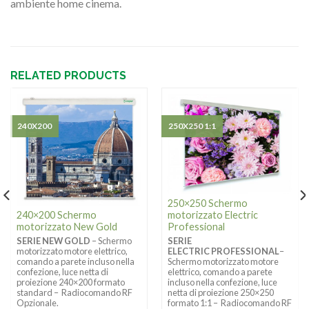
ambiente home cinema.
RELATED PRODUCTS
240X200
250X250 1:1
250×250 Schermo
motorizzato Electric
240×200 Schermo
Professional
motorizzato New Gold
SERIE
SERIE NEW GOLD
– Schermo
ELECTRIC PROFESSIONAL
–
motorizzato motore elettrico,
Schermo motorizzato motore
comando a parete incluso nella
elettrico, comando a parete
confezione, luce netta di
incluso nella confezione, luce
proiezione 240×200 formato
netta di proiezione 250×250
standard – Radiocomando RF
formato 1:1 – Radiocomando RF
Opzionale.