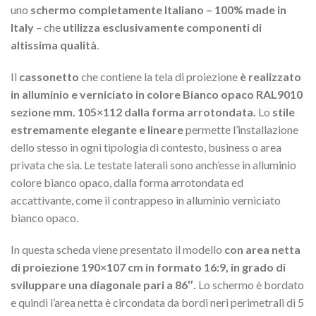
uno
schermo completamente Italiano – 100% made in
Italy
– che
utilizza esclusivamente componenti di
altissima qualità
.
Il
cassonetto
che contiene la tela di proiezione
è realizzato
in alluminio e verniciato in colore Bianco opaco RAL9010
sezione mm. 105×112 dalla forma arrotondata.
Lo
stile
estremamente elegante e lineare
permette l’installazione
dello stesso in ogni tipologia di contesto, business o area
privata che sia. Le testate laterali sono anch’esse in alluminio
colore bianco opaco, dalla forma arrotondata ed
accattivante, come il contrappeso in alluminio verniciato
bianco opaco.
In questa scheda viene presentato il modello
con area netta
di proiezione 190×107 cm in formato 16:9, in grado di
sviluppare una diagonale pari a 86″.
Lo schermo è bordato
e quindi l’area netta è circondata da bordi neri perimetrali di 5