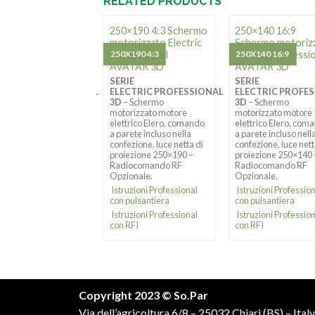
RELATED PRODUCTS
×220 1:1 Schermo
250×190 4:3 Schermo
250×140 16:9
orizzato Electric
motorizzato Electric
Schermo motoriz
fessional
X220 1:1
Professional
250X190 4:3
Electric Professi
250X140 16:9
ATAR 3D
AVATAR 3D
AVATAR 3D
IE
SERIE
SERIE
ECTRIC PROFESSIONAL
ELECTRIC PROFESSIONAL
ELECTRIC PROFE
– Schermo
3D
– Schermo
3D
– Schermo
orizzato motore
motorizzato motore
motorizzato motore
ttrico Elero, comando
elettrico Elero, comando
elettrico Elero, com
rete incluso nella
a parete incluso nella
a parete incluso nell
ezione, luce netta di
confezione, luce netta di
confezione, luce nett
iezione 200×200
proiezione 250×190 –
proiezione 250×140
mato 1:1 –
Radiocomando RF
Radiocomando RF
iocomando RF
Opzionale.
Opzionale.
ionale.
Istruzioni Professional
Istruzioni Professio
con pulsantiera
con pulsantiera
ruzioni Professional
Istruzioni Professional
Istruzioni Professio
 pulsantiera
con RFI
con RFI
ruzioni Professional
 RFI
Copyright 2023 © So.Par
Via dell’agricoltura 6/8 – 25032 Chiari (BS) – Italy