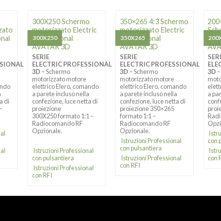
300X250 Schermo
350×265 4:3 Schermo
200
zato
motorizzato Electric
motorizzato Electric
Sch
onal
Professional
300X250
Professional
350X265
Elec
200X
AVATAR 3D
AVATAR 3D
AVA
SERIE
SERIE
SER
SSIONAL
ELECTRIC PROFESSIONAL
ELECTRIC PROFESSIONAL
ELE
3D
– Schermo
3D
– Schermo
3D
–
motorizzato motore
motorizzato motore
moto
ando
elettrico Elero, comando
elettrico Elero, comando
elet
a
a parete incluso nella
a parete incluso nella
a par
a di
confezione, luce netta di
confezione, luce netta di
confe
 –
proiezione
proiezione 350×265
proi
300X250 formato 1:1 –
formato 1:1 –
Rad
Radiocomando RF
Radiocomando RF
Opzi
Opzionale.
Opzionale.
nal
Istr
Istruzioni Professional
con 
con pulsantiera
nal
Istruzioni Professional
Istr
con pulsantiera
Istruzioni Professional
con 
con RFI
Istruzioni Professional
con RFI