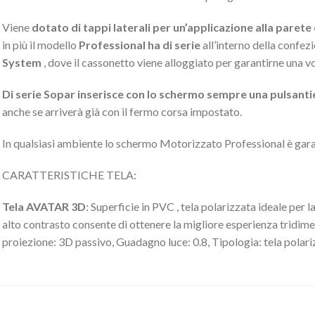
Viene
dotato di tappi laterali per un’applicazione alla parete 
in più il modello
Professional ha di serie
all’interno della confez
System
, dove il cassonetto viene alloggiato per garantirne una 
Di serie Sopar inserisce con lo schermo sempre una pulsantiera
anche se arriverà già con il fermo corsa impostato.
In qualsiasi ambiente lo schermo Motorizzato Professional è gara
CARATTERISTICHE TELA:
Tela AVATAR 3D
: Superficie in PVC , tela polarizzata ideale per l
alto contrasto consente di ottenere la migliore esperienza tridime
proiezione: 3D passivo, Guadagno luce: 0.8, Tipologia: tela polari