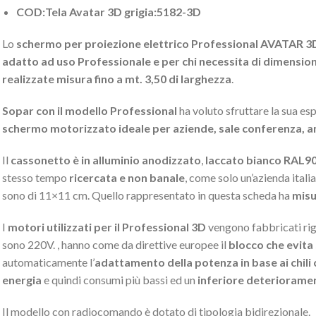
COD:Tela Avatar 3D grigia:5182-3D
Lo
schermo per proiezione elettrico Professional
AVATAR 3
adatto ad uso Professionale e per chi necessita di dimension
realizzate misura fino a mt. 3,50 di larghezza
.
Sopar con il modello Professional
ha voluto sfruttare la sua es
schermo motorizzato ideale per aziende, sale conferenza, am
Il
cassonetto è in alluminio anodizzato
,
laccato bianco RAL9
stesso tempo
ricercata e non banale
, come solo un’azienda itali
sono di 11×11 cm. Quello rappresentato in questa scheda ha
misu
I
motori utilizzati per il Professional 3D
vengono fabbricati r
sono 220V. , hanno come da direttive europee il
blocco che evita
automaticamente l’
adattamento della potenza in base ai chili 
energia
e quindi consumi più bassi ed un
inferiore deterioramen
Il modello con radiocomando è dotato di tipologia bidirezionale.