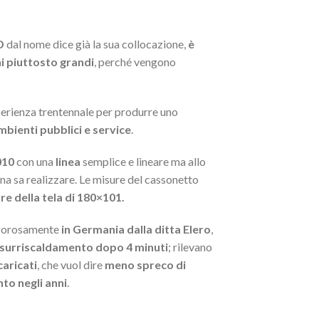
D
dal nome dice già la sua collocazione,
è
i piuttosto grandi
, perché vengono
perienza trentennale per produrre uno
bienti pubblici e service
.
010
con una
linea
semplice e lineare ma allo
ana sa realizzare. Le misure del cassonetto
re della tela di 180×101.
igorosamente
in Germania dalla ditta Elero
,
 surriscaldamento dopo 4 minuti
; rilevano
caricati
, che vuol dire
meno spreco di
to negli anni
.