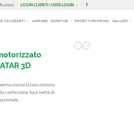
ficazioni
LOGIN CLIENTI / USER LOGIN
E OSCURANTI
LAVAGNE
MONITOR
PROIETTORI PROAV
GALLERY
motorizzato
VATAR 3D
hermo motorizzato motore
la confezione, luce netta di
pzionale.