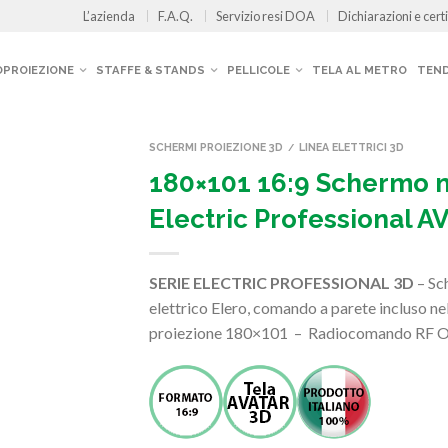
L’azienda
F.A.Q.
Servizio resi DOA
Dichiarazioni e certi
OPROIEZIONE
STAFFE & STANDS
PELLICOLE
TELA AL METRO
TEND
SCHERMI PROIEZIONE 3D
LINEA ELETTRICI 3D
/
180×101 16:9 Schermo 
Electric Professional A
SERIE ELECTRIC PROFESSIONAL 3D
– Sc
elettrico Elero, comando a parete incluso nel
proiezione 180×101 – Radiocomando RF O