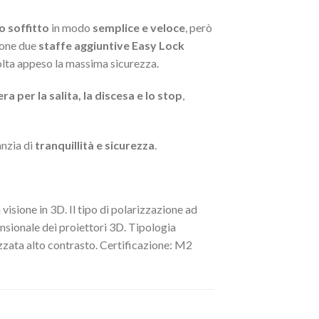
o soffitto
in modo
semplice e veloce
, però
ione due
staffe aggiuntive Easy Lock
volta appeso la massima sicurezza.
 per la salita, la discesa e lo stop
,
nzia di
tranquillità e sicurezza
.
a visione in 3D. Il tipo di polarizzazione ad
nsionale dei proiettori 3D. Tipologia
zzata alto contrasto. Certificazione: M2