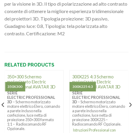
per la visione in 3D. Il tipo di polarizzazione ad alto contrasto
consente di ottenere la migliore esperienza tridimensionale
dei proiettori 3D. Tipologia proiezione: 3D passivo,
Guadagno luce: 0.8, Tipologia: tela polarizzata alto
contrasto. Certificazione: M2
RELATED PRODUCTS
350×300 Schermo
300X225 4:3 Schermo
motorizzato Electric
motorizzato Electric
Professional AVATAR 3D
350X300
Professional AVATAR 3D
300X225 4:3
SERIE
SERIE
ELECTRIC PROFESSIONAL
ELECTRIC PROFESSIONAL
3D
– Schermo motorizzato
3D
– Schermo motorizzato
motore elettrico Elero, comando
motore elettrico Elero, comando
a parete incluso nella
a parete incluso nella
confezione, luce netta di
confezione, luce netta di
proiezione 350×300 formato
proiezione 300X225 –
1:1 – Radiocomando RF
Radiocomando RF Opzionale.
Opzionale.
Istruzioni Professional con