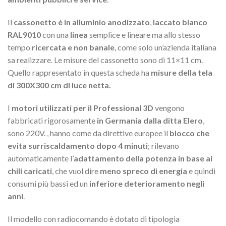
Il
cassonetto è in alluminio anodizzato
,
laccato bianco
RAL9010
con una
linea
semplice e lineare ma allo stesso
tempo
ricercata e non banale
, come solo un’azienda italiana
sa realizzare. Le misure del cassonetto sono di 11×11 cm.
Quello rappresentato in questa scheda ha
misure della tela
di 300X300 cm di luce netta.
I
motori utilizzati per il Professional 3D
vengono
fabbricati rigorosamente
in Germania dalla ditta Elero
,
sono 220V. , hanno come da direttive europee il
blocco che
evita surriscaldamento dopo 4 minuti
; rilevano
automaticamente l’
adattamento della potenza in base ai
chili caricati
, che vuol dire
meno spreco di energia
e quindi
consumi più bassi ed un
inferiore deterioramento negli
anni
.
Il modello con radiocomando è dotato di tipologia